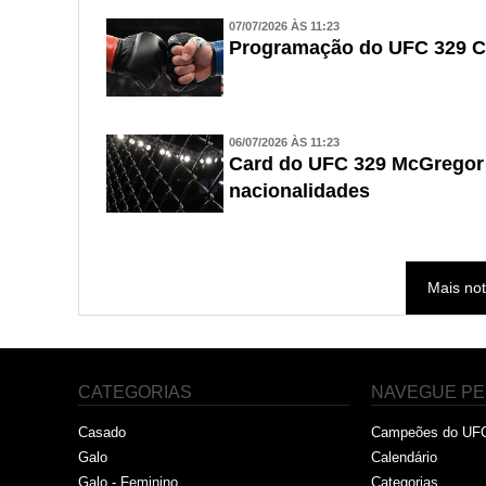
07/07/2026 ÀS 11:23
Programação do UFC 329 C
06/07/2026 ÀS 11:23
Card do UFC 329 McGregor v
nacionalidades
Mais not
CATEGORIAS
NAVEGUE PE
Casado
Campeões do UF
Galo
Calendário
Galo - Feminino
Categorias