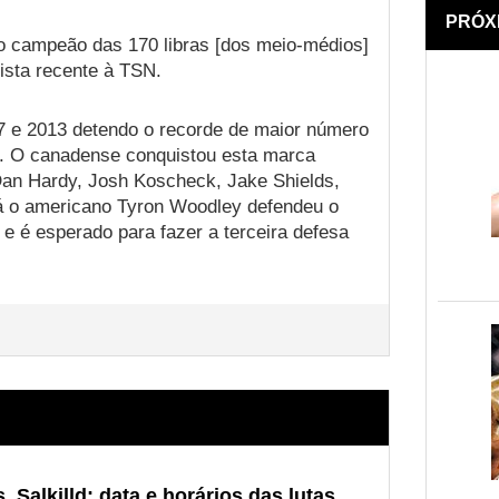
PRÓX
a o campeão das 170 libras [dos meio-médios]
vista recente à TSN.
7 e 2013 detendo o recorde de maior número
l. O canadense conquistou esta marca
Dan Hardy, Josh Koscheck, Jake Shields,
Já o americano Tyron Woodley defendeu o
 é esperado para fazer a terceira defesa
 Salkilld: data e horários das lutas