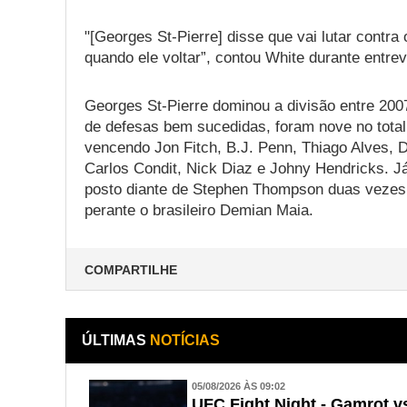
"[Georges St-Pierre] disse que vai lutar contr
quando ele voltar”, contou White durante entre
Georges St-Pierre dominou a divisão entre 200
de defesas bem sucedidas, foram nove no tota
vencendo Jon Fitch, B.J. Penn, Thiago Alves, 
Carlos Condit, Nick Diaz e Johny Hendricks. 
posto diante de Stephen Thompson duas vezes e
perante o brasileiro Demian Maia.
COMPARTILHE
ÚLTIMAS
NOTÍCIAS
05/08/2026 ÀS 09:02
UFC Fight Night - Gamrot vs.