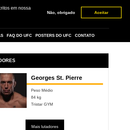
critos em nossa
Não, obrigado
Aceitar
AS
FAQ DO UFC
POSTERS DO UFC
CONTATO
DORES
Georges St. Pierre
Peso Médio
84 kg
Tristar GYM
Mais lutadores