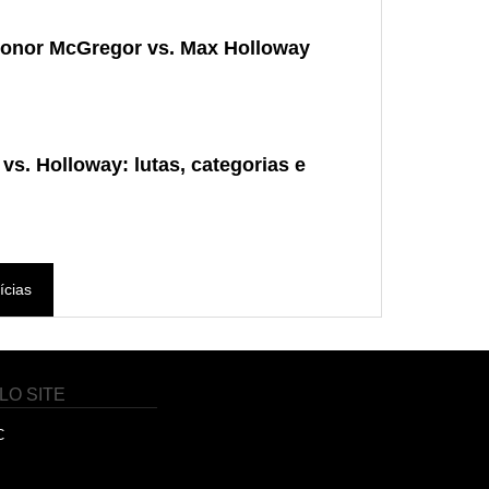
onor McGregor vs. Max Holloway
s. Holloway: lutas, categorias e
ícias
LO SITE
C