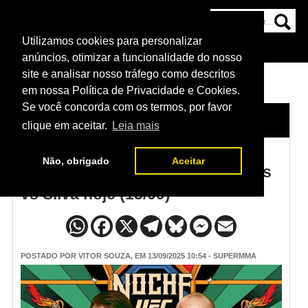
Utilizamos cookies para personalizar
HOME
CATEGORIAS
NOTÍCIAS
MAIS
anúncios, otimizar a funcionalidade do nosso
site e analisar nosso tráfego como descritos
em nossa Política de Privacidade e Cookies.
Se você concorda com os termos, por favor
HOME
/
NOTÍCIAS
clique em aceitar.
Leia mais
Não, obrigado
Aceitar
Como assistir Noche UFC: Lopes
vs Silva hoje (13/09)
POSTADO POR
VITOR SOUZA
, EM 13/09/2025 10:54 - SUPERMMA