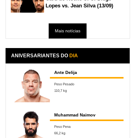
Lopes vs. Jean Silva (13/09)
Mais notícias
ANIVERSARIANTES DO
DIA
Ante Delija
Peso Pesado
110,7 kg
Muhammad Naimov
Peso Pena
66,2 kg