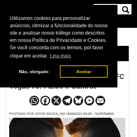
Utilizamos cookies para personalizar
HOME
CATEGORIAS
NOTÍCIAS
MAIS
anúncios, otimizar a funcionalidade do nosso
site e analisar nosso tráfego como descritos
em nossa Política de Privacidade e Cookies.
Se você concorda com os termos, por favor
HOME
/
NOTÍCIAS
clique em aceitar.
Leia mais
Não, obrigado
Aceitar
Card principal e preliminar do UFC
Vegas 79: Fiziev x Gamrot
POSTADO POR
VITOR SOUZA
, EM 19/09/2023 09:08 - SUPERMMA