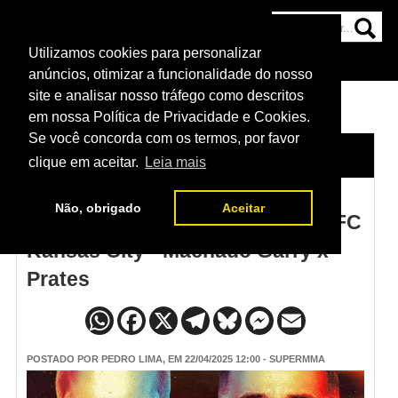
Utilizamos cookies para personalizar
HOME
CATEGORIAS
NOTÍCIAS
MAIS
anúncios, otimizar a funcionalidade do nosso
site e analisar nosso tráfego como descritos
em nossa Política de Privacidade e Cookies.
Se você concorda com os termos, por favor
HOME
/
NOTÍCIAS
clique em aceitar.
Leia mais
Não, obrigado
Aceitar
Card principal e preliminar do UFC
Kansas City - Machado Garry x
Prates
POSTADO POR
PEDRO LIMA
, EM 22/04/2025 12:00 - SUPERMMA