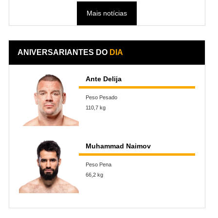
Mais notícias
ANIVERSARIANTES DO
DIA
Ante Delija
Peso Pesado
110,7 kg
Muhammad Naimov
Peso Pena
66,2 kg