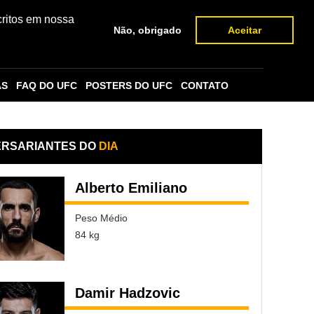
critos em nossa
Não, obrigado
Aceitar
AS
FAQ DO UFC
POSTERS DO UFC
CONTATO
ERSARIANTES DO
DIA
Alberto Emiliano
Peso Médio
84 kg
Damir Hadzovic