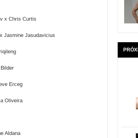
v x Chris Curtis
 x Jasmine Jasudavicius
PRÓX
iqileng
Bilder
teve Erceg
a Oliveira
ne Aldana