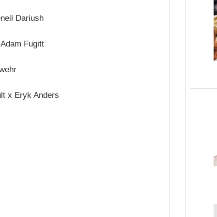
eneil Dariush
 Adam Fugitt
dwehr
lt x Eryk Anders