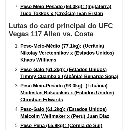
Peso Meio-Pesado
(93.0kg): (Inglaterra)
Tuco Tokkos x (Croácia) Ivan Erslan
Lutas do card principal do UFC
Vegas 117 Allen vs. Costa
Peso-Meio-Médio
(77.1kg): (Ucrânia)
Nikolay Veretennikov x (Estados Unidos)
Khaos Williams
Peso-Galo
(61.2kg): (Estados Unidos)
Timmy Cuamba x (Albânia) Benardo Sopaj
Peso Meio-Pesado
(93.0kg): (Lituânia)
Modestas Bukauskas x (Estados Unidos)
Christian Edwards
Peso-Galo
(61.2kg): (Estados Unidos)
Malcolm Wellmaker x (Peru) Juan Diaz
Peso-Pena
(65.8kg): (Coreia do Sul)