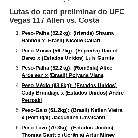
Lutas do card preliminar do UFC
Vegas 117 Allen vs. Costa
Peso-Palha
(52.2kg): (Irlanda) Shauna
Bannon x (Brasil) Nicolle Caliari
Peso-Mosca
(56.7kg): (Espanha) Daniel
Barez x (Estados Unidos) Luis Gurule
Peso-Palha
(52.2kg): (Romênia) Alice
Ardelean x (Brasil) Polyana Viana
Peso-Médio
(83.9kg): (Estados Unidos)
Cody Brundage x (Estados Unidos) Andre
Petroski
Peso-Galo
(61.2kg): (Brasil) Ketlen Vieira
x (Portugal) Jacqueline Cavalcanti
Peso-Leve
(70.3kg): (Estados Unidos)
Thomas Gantt x (Ucrânia) Artur Minev