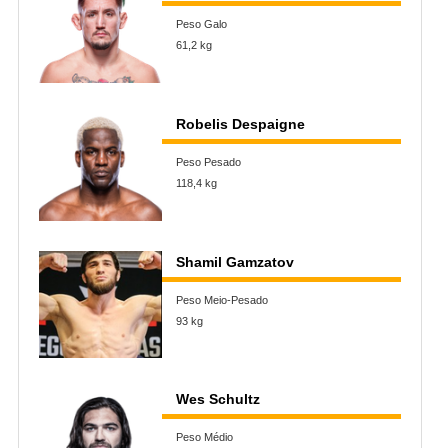
Peso Galo
61,2 kg
Robelis Despaigne
Peso Pesado
118,4 kg
Shamil Gamzatov
Peso Meio-Pesado
93 kg
Wes Schultz
Peso Médio