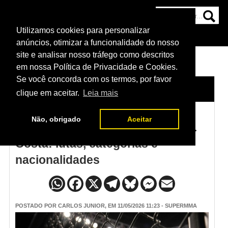
Utilizamos cookies para personalizar
HOME
CATEGORIAS
NOTÍCIAS
MAIS
anúncios, otimizar a funcionalidade do nosso
site e analisar nosso tráfego como descritos
em nossa Política de Privacidade e Cookies.
Se você concorda com os termos, por favor
HOME
/
NOTÍCIAS
clique em aceitar.
Leia mais
Não, obrigado
Aceitar
Card do UFC Vegas 117 Allen vs.
Costa: lutas, categorias e
nacionalidades
POSTADO POR
CARLOS JUNIOR
, EM 11/05/2026 11:23 - SUPERMMA