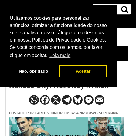
Utilizamos cookies para personalizar
HOME
CATEGORIAS
NOTÍCIAS
MAIS
anúncios, otimizar a funcionalidade do nosso
site e analisar nosso tráfego como descritos
em nossa Política de Privacidade e Cookies.
Se você concorda com os termos, por favor
HOME
/
NOTÍCIAS
clique em aceitar.
Leia mais
Não, obrigado
Aceitar
Assista a pesagem do UFC
Kansas City: Holloway x Allen
POSTADO POR
CARLOS JUNIOR
, EM 14/04/2023 08:49 - SUPERMMA