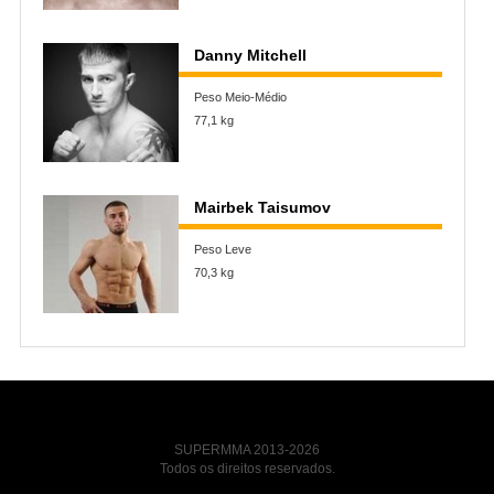
Danny Mitchell
Peso Meio-Médio
77,1 kg
Mairbek Taisumov
Peso Leve
70,3 kg
SUPERMMA 2013-2026
Todos os direitos reservados.