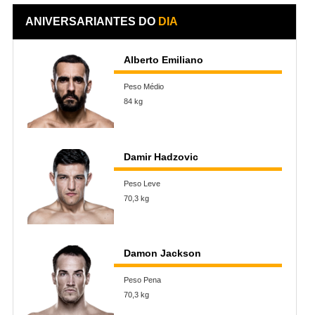
ANIVERSARIANTES DO
DIA
Alberto Emiliano
Peso Médio
84 kg
Damir Hadzovic
Peso Leve
70,3 kg
Damon Jackson
Peso Pena
70,3 kg