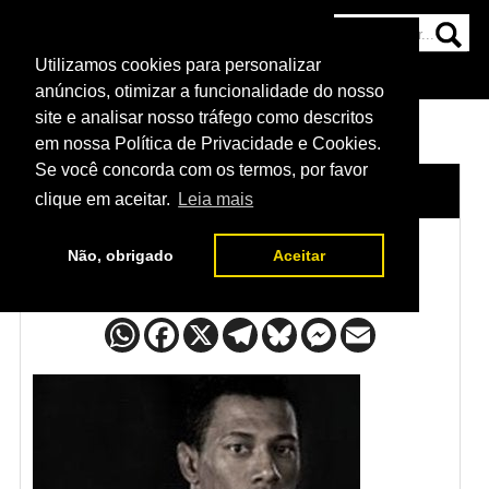
Utilizamos cookies para personalizar
HOME
CATEGORIAS
NOTÍCIAS
MAIS
anúncios, otimizar a funcionalidade do nosso
site e analisar nosso tráfego como descritos
em nossa Política de Privacidade e Cookies.
Se você concorda com os termos, por favor
HOME
/
LUTADORES
/
IURI ALCÂNTARA
clique em aceitar.
Leia mais
Não, obrigado
Aceitar
Iuri Alcântara