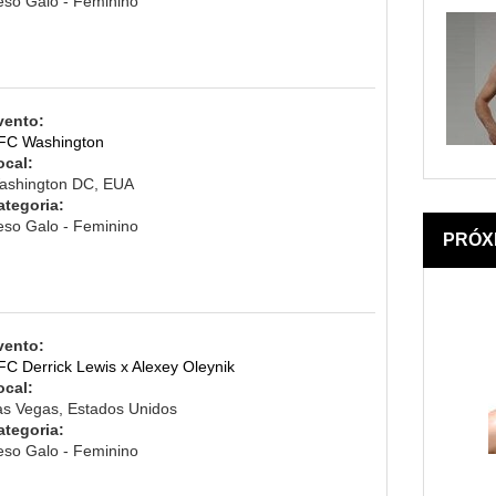
eso Galo - Feminino
vento:
FC Washington
ocal:
ashington DC, EUA
ategoria:
eso Galo - Feminino
PRÓX
vento:
FC Derrick Lewis x Alexey Oleynik
ocal:
as Vegas, Estados Unidos
ategoria:
eso Galo - Feminino