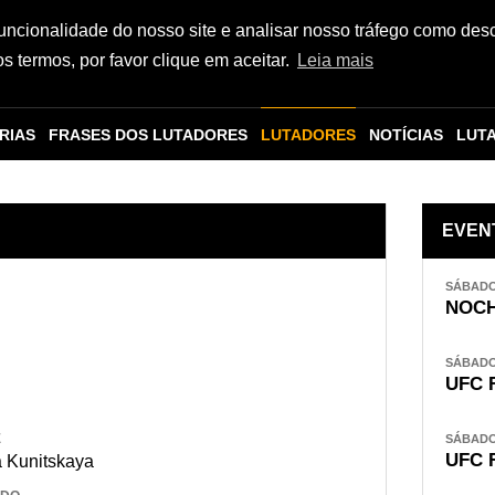
funcionalidade do nosso site e analisar nosso tráfego como des
 termos, por favor clique em aceitar.
Leia mais
RIAS
FRASES DOS LUTADORES
LUTADORES
NOTÍCIAS
LUT
EVEN
SÁBADO,
NOCH
SÁBADO,
UFC 
E
SÁBADO,
UFC 
 Kunitskaya