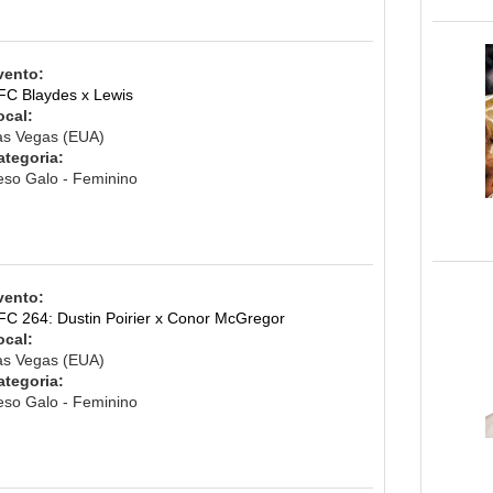
vento:
FC Blaydes x Lewis
ocal:
as Vegas (EUA)
ategoria:
eso Galo - Feminino
vento:
FC 264: Dustin Poirier x Conor McGregor
ocal:
as Vegas (EUA)
ategoria:
eso Galo - Feminino