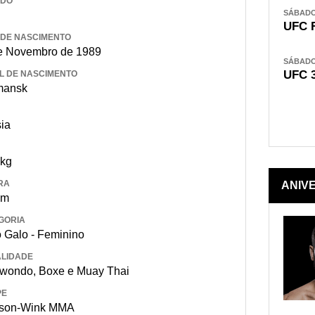
IDO
SÁBADO,
UFC 
 DE NASCIMENTO
e Novembro de 1989
SÁBADO,
UFC 
L DE NASCIMENTO
mansk
ia
 kg
RA
ANIV
 m
GORIA
 Galo - Feminino
LIDADE
wondo, Boxe e Muay Thai
PE
kson-Wink MMA