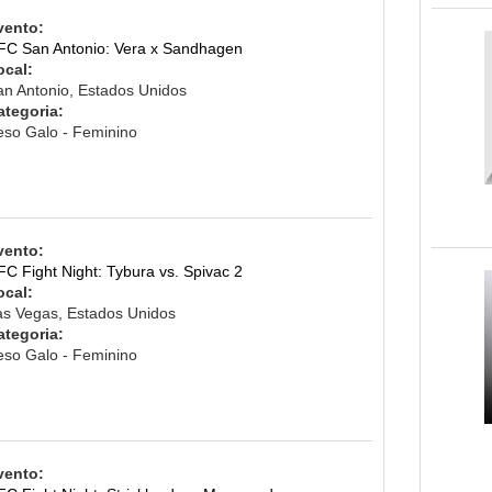
vento:
FC San Antonio: Vera x Sandhagen
ocal:
an Antonio, Estados Unidos
ategoria:
eso Galo - Feminino
vento:
C Fight Night: Tybura vs. Spivac 2
ocal:
as Vegas, Estados Unidos
ategoria:
eso Galo - Feminino
vento: