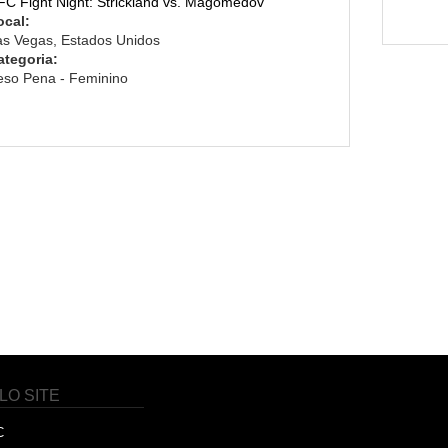
FC Fight Night: Strickland vs. Magomedov
ocal:
as Vegas, Estados Unidos
ategoria:
eso Pena - Feminino
LO SITE
C