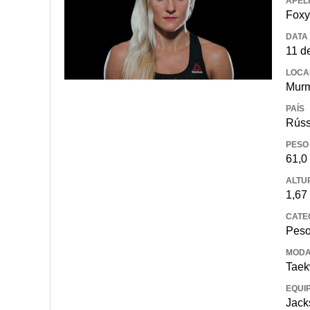
APEL
Foxy
DATA
11 d
LOCA
Mur
PAÍS
Rúss
PESO
61,0
ALTU
1,67
CATE
Peso
MODA
Taek
EQUI
Jac