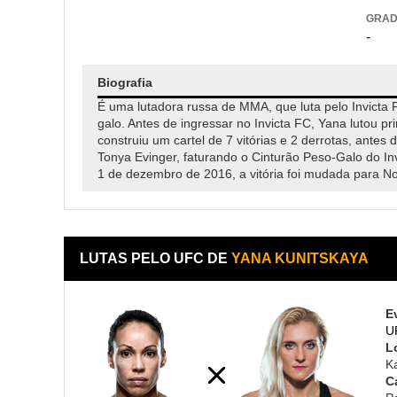
GRA
-
Biografia
É uma lutadora russa de MMA, que luta pelo Invicta 
galo. Antes de ingressar no Invicta FC, Yana lutou p
construiu um cartel de 7 vitórias e 2 derrotas, antes
Tonya Evinger, faturando o Cinturão Peso-Galo do I
1 de dezembro de 2016, a vitória foi mudada para No
LUTAS PELO UFC DE
YANA KUNITSKAYA
E
U
L
K
C