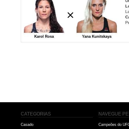
U
L
L
C
P
Karol Rosa
Yana Kunitskaya
CATEGORIAS
NAVEGUE PE
Casado
Campeões do UF