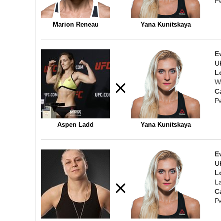
P
Marion Reneau
Yana Kunitskaya
E
U
L
W
C
P
Aspen Ladd
Yana Kunitskaya
E
U
L
L
C
P