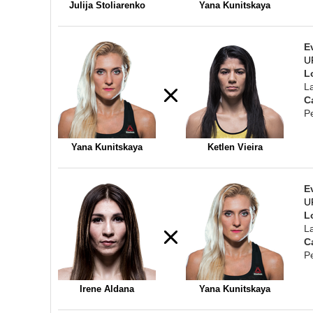
Julija Stoliarenko
Yana Kunitskaya
E
U
L
L
C
P
Yana Kunitskaya
Ketlen Vieira
E
U
L
L
C
P
Irene Aldana
Yana Kunitskaya