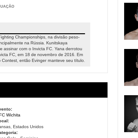
DUAÇÃO
Fighting Championships, na divisão peso-
rincipalmente na Rússia. Kunitskaya
 de assinar com o Invicta FC. Yana derrotou
nvicta FC, em 18 de novembro de 2016. Em
 Contest, então Evinger manteve seu título.
vento:
FC Wichita
ocal:
ansas, Estados Unidos
ategoria: