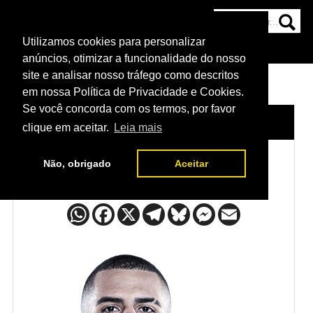
Utilizamos cookies para personalizar
HOME
CATEGORIAS
NOTÍCIAS
MAIS
anúncios, otimizar a funcionalidade do nosso
site e analisar nosso tráfego como descritos
em nossa Política de Privacidade e Cookies.
Se você concorda com os termos, por favor
HOME
/
LUTADORES
/
VITOR PETRINO
clique em aceitar.
Leia mais
Não, obrigado
Aceitar
Vitor Petrino