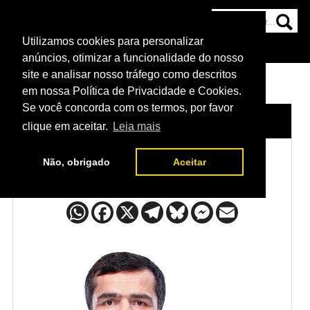
Utilizamos cookies para personalizar
HOME
CATEGORIAS
NOTÍCIAS
MAIS
anúncios, otimizar a funcionalidade do nosso
site e analisar nosso tráfego como descritos
em nossa Política de Privacidade e Cookies.
Se você concorda com os termos, por favor
HOME
/
LUTADORES
/
TIMUR VALIEV
clique em aceitar.
Leia mais
Não, obrigado
Aceitar
Timur Valiev