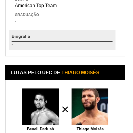
American Top Team
GRADUAÇÃO
-
Biografia
-
LUTAS PELO UFC DE
THIAGO MOISÉS
Beneil Dariush
Thiago Moisés