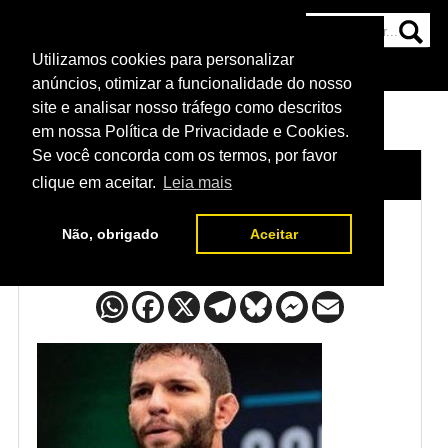
Utilizamos cookies para personalizar
HOME
CATEGORIAS
NOTÍCIAS
MAIS
anúncios, otimizar a funcionalidade do nosso
site e analisar nosso tráfego como descritos
em nossa Política de Privacidade e Cookies.
Se você concorda com os termos, por favor
HOME
/
LUTADORES
/
THIAGO MOISÉS
clique em aceitar.
Leia mais
Não, obrigado
Aceitar
Thiago Moisés