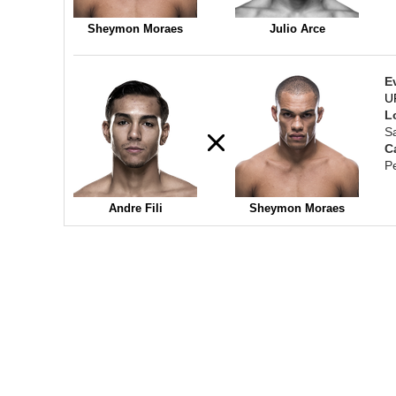
Sheymon Moraes
Julio Arce
E
U
L
S
C
P
Andre Fili
Sheymon Moraes