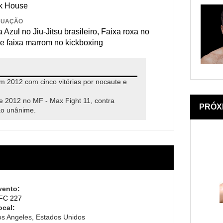
k House
DUAÇÃO
 Azul no Jiu-Jitsu brasileiro, Faixa roxa no
 e faixa marrom no kickboxing
m 2012 com cinco vitórias por nocaute e
e 2012 no MF - Max Fight 11, contra
PRÓX
ão unânime.
vento:
FC 227
ocal:
os Angeles, Estados Unidos