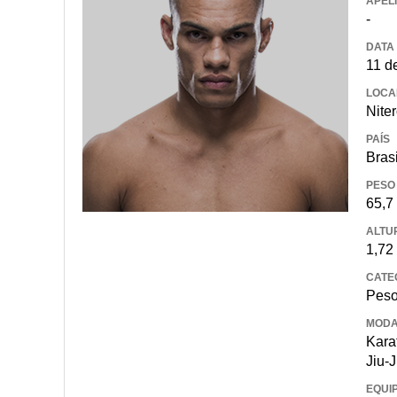
APEL
-
DATA
11 d
LOCA
Niter
PAÍS
Brasi
PESO
65,7
ALTU
1,72
CATE
Pes
MODA
Kara
Jiu-J
EQUI