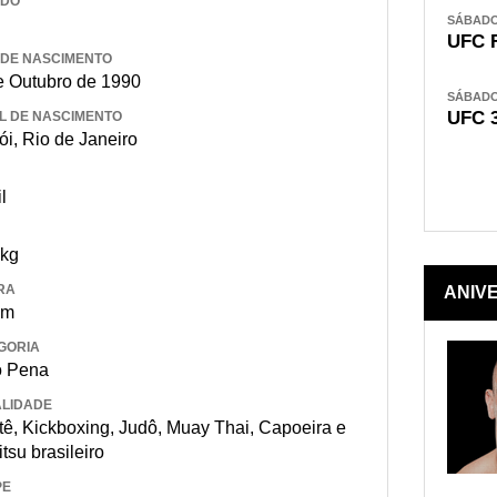
IDO
SÁBADO,
UFC 
 DE NASCIMENTO
e Outubro de 1990
SÁBADO,
UFC 
L DE NASCIMENTO
ói, Rio de Janeiro
l
 kg
RA
ANIV
 m
GORIA
o Pena
LIDADE
tê, Kickboxing, Judô, Muay Thai, Capoeira e
itsu brasileiro
PE