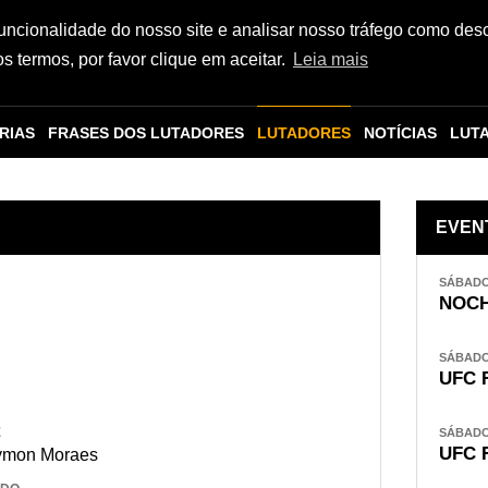
funcionalidade do nosso site e analisar nosso tráfego como des
 termos, por favor clique em aceitar.
Leia mais
RIAS
FRASES DOS LUTADORES
LUTADORES
NOTÍCIAS
LUT
EVEN
SÁBADO,
NOCH
SÁBADO,
UFC 
E
SÁBADO,
UFC 
ymon Moraes