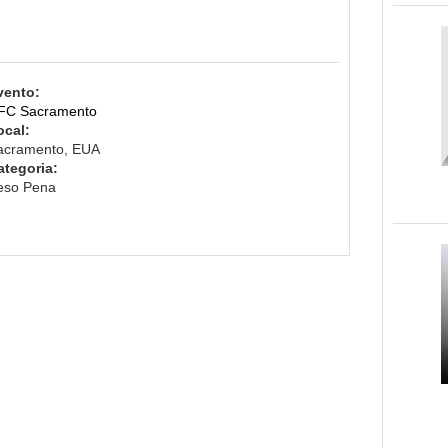
vento:
FC Sacramento
ocal:
acramento, EUA
ategoria:
eso Pena