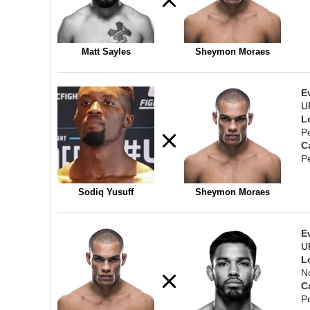
Matt Sayles
Sheymon Moraes
E
U
L
P
C
P
Sodiq Yusuff
Sheymon Moraes
E
U
L
N
C
P