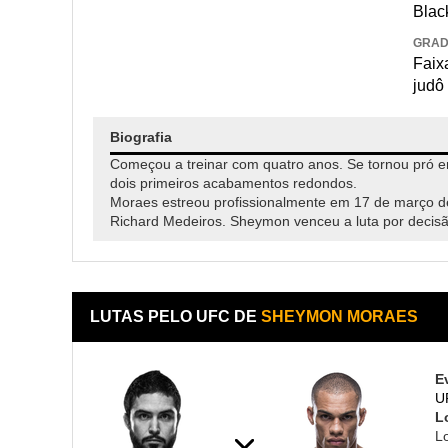
Blac
GRA
Faixa
judô
Biografia
Começou a treinar com quatro anos. Se tornou pró e
dois primeiros acabamentos redondos.
Moraes estreou profissionalmente em 17 de março d
Richard Medeiros. Sheymon venceu a luta por decis
LUTAS PELO UFC DE
SHEYMON MORAES
E
U
L
L