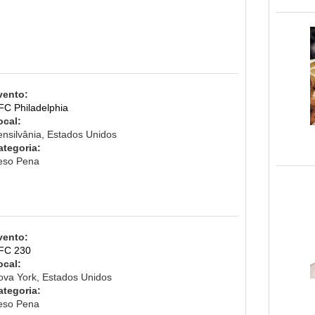
vento:
FC Philadelphia
ocal:
ensilvânia, Estados Unidos
ategoria:
eso Pena
vento:
FC 230
ocal:
ova York, Estados Unidos
ategoria:
eso Pena