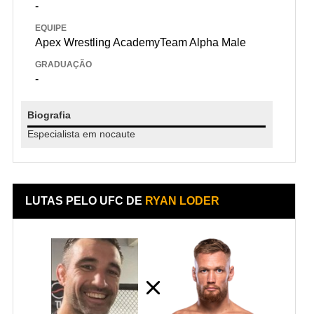
-
EQUIPE
Apex Wrestling AcademyTeam Alpha Male
GRADUAÇÃO
-
Biografia
Especialista em nocaute
LUTAS PELO UFC DE
RYAN LODER