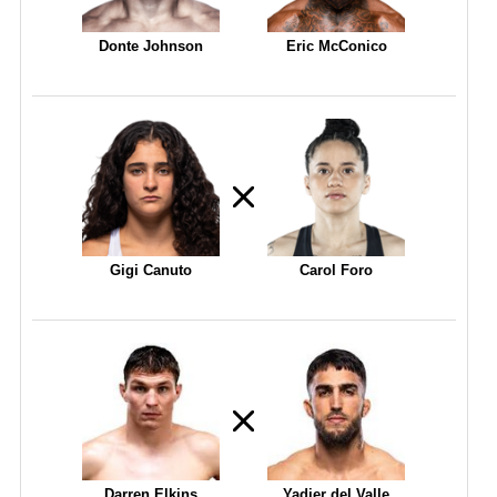
Donte Johnson
Eric McConico
Gigi Canuto
Carol Foro
Darren Elkins
Yadier del Valle