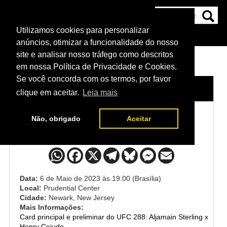
Utilizamos cookies para personalizar
HOME
CATEGORIAS
NOTÍCIAS
MAIS
anúncios, otimizar a funcionalidade do nosso
site e analisar nosso tráfego como descritos
em nossa Política de Privacidade e Cookies.
Se você concorda com os termos, por favor
HOME
/
EVENTO
/
UFC 288
clique em aceitar.
Leia mais
Não, obrigado
Aceitar
UFC 288
Data:
6 de Maio de 2023 às 19:00 (Brasília)
Local:
Prudential Center
Cidade:
Newark, New Jersey
Mais Informações:
Card principal e preliminar do UFC 288: Aljamain Sterling x
Henry Cejudo