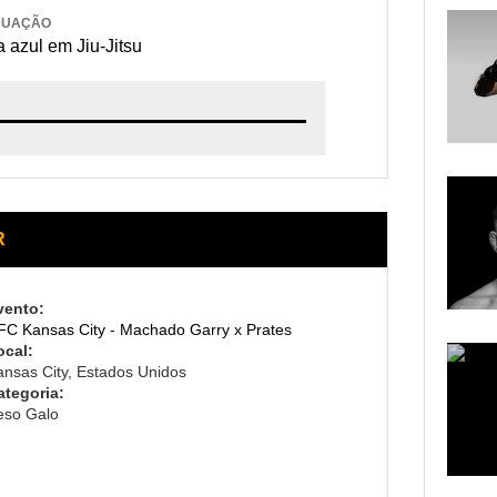
DUAÇÃO
a azul em Jiu-Jitsu
R
vento:
FC Kansas City - Machado Garry x Prates
ocal:
ansas City, Estados Unidos
ategoria:
eso Galo