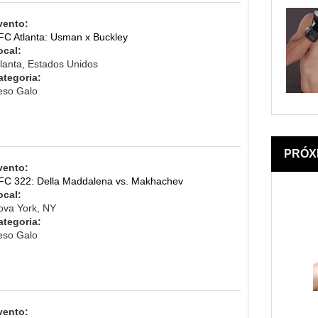
vento:
FC Atlanta: Usman x Buckley
ocal:
tlanta, Estados Unidos
ategoria:
eso Galo
PRÓX
vento:
FC 322: Della Maddalena vs. Makhachev
ocal:
ova York, NY
ategoria:
eso Galo
vento: