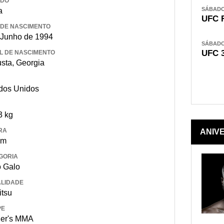
IDO
SÁBADO,
a
UFC 
 DE NASCIMENTO
 Junho de 1994
SÁBADO,
UFC 
L DE NASCIMENTO
sta, Georgia
dos Unidos
3 kg
RA
ANIV
 m
GORIA
 Galo
LIDADE
itsu
PE
ier's MMA