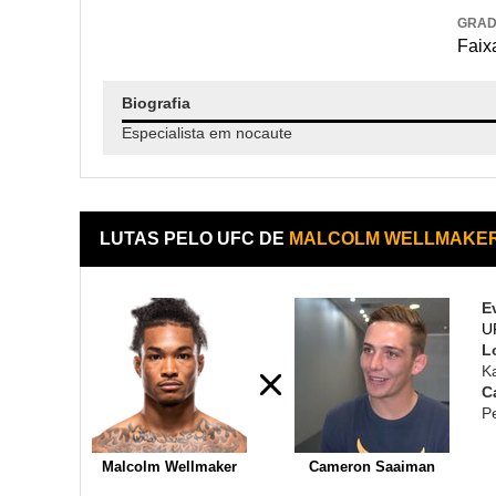
GRA
Faix
Biografia
Especialista em nocaute
LUTAS PELO UFC DE
MALCOLM WELLMAKE
E
U
L
K
C
P
Malcolm Wellmaker
Cameron Saaiman