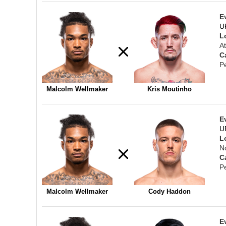
E
U
L
A
C
P
Malcolm Wellmaker
Kris Moutinho
E
U
L
N
C
P
Malcolm Wellmaker
Cody Haddon
E