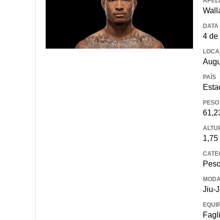
APEL
Wall
DATA
4 de
LOCA
Augu
PAÍS
Esta
PESO
61,2
ALTU
1,75
CATE
Peso
MODA
Jiu-J
EQUI
Fagl