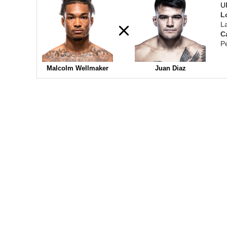
UF
L
L
C
P
Malcolm Wellmaker
Juan Diaz