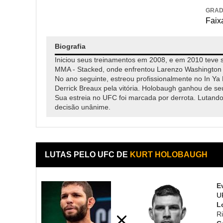
GRA
Faixa
Biografia
Iniciou seus treinamentos em 2008, e em 2010 teve 
MMA - Stacked, onde enfrentou Larenzo Washington e
No ano seguinte, estreou profissionalmente no In Ya
Derrick Breaux pela vitória. Holobaugh ganhou de s
Sua estreia no UFC foi marcada por derrota. Lutando 
decisão unânime.
LUTAS PELO UFC DE
KURT HOLOBAUGH
E
U
L
Ri