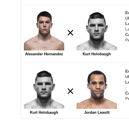
E
UF
L
L
C
P
Alexander Hernandez
Kurt Holobaugh
E
UF
L
-
C
P
Kurt Holobaugh
Jordan Leavitt