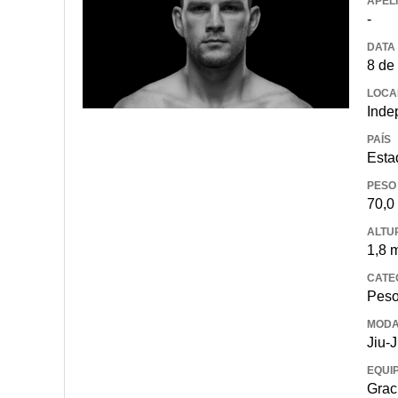
APEL
-
DATA
8 de
LOCA
Inde
PAÍS
Esta
PESO
70,0
ALTU
1,8 
CATE
Peso
MODA
Jiu-J
EQUI
Grac