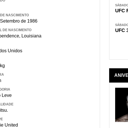
IDO
SÁBADO,
UFC 
 DE NASCIMENTO
 Setembro de 1986
SÁBADO,
UFC 
L DE NASCIMENTO
pendence, Louisiana
dos Unidos
 kg
RA
ANIV
m
GORIA
 Leve
LIDADE
itsu.
PE
ie United