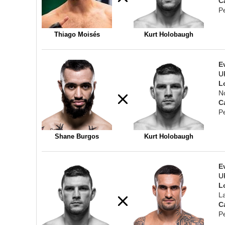
C
P
Thiago Moisés
Kurt Holobaugh
E
U
L
N
C
P
Shane Burgos
Kurt Holobaugh
E
U
L
L
C
P