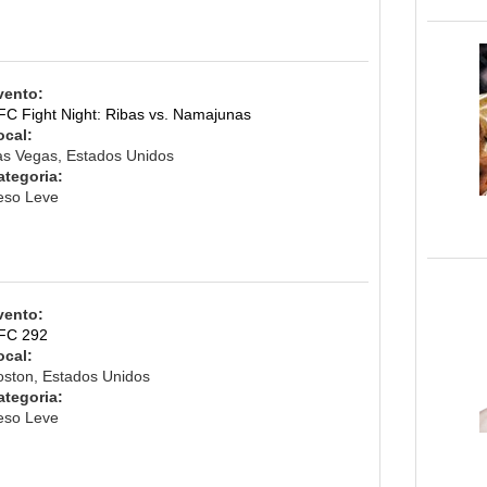
vento:
FC Fight Night: Ribas vs. Namajunas
ocal:
as Vegas, Estados Unidos
ategoria:
eso Leve
vento:
FC 292
ocal:
oston, Estados Unidos
ategoria:
eso Leve