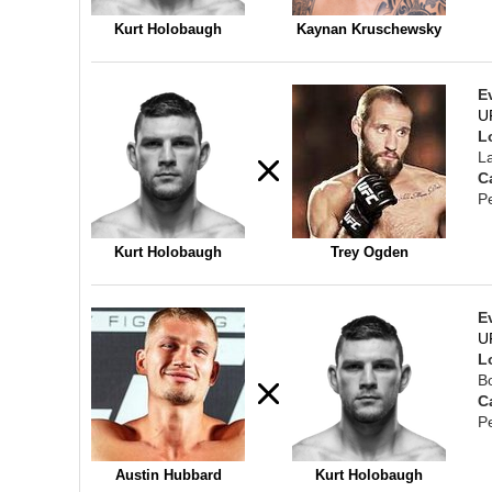
Kurt Holobaugh
Kaynan Kruschewsky
E
U
L
L
C
P
Kurt Holobaugh
Trey Ogden
E
U
L
B
C
P
Austin Hubbard
Kurt Holobaugh