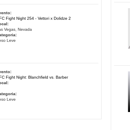
vento:
C Fight Night 254 - Vettori x Dolidze 2
ocal:
as Vegas, Nevada
ategoria:
eso Leve
vento:
C Fight Night: Blanchfield vs. Barber
ocal:
ategoria:
eso Leve