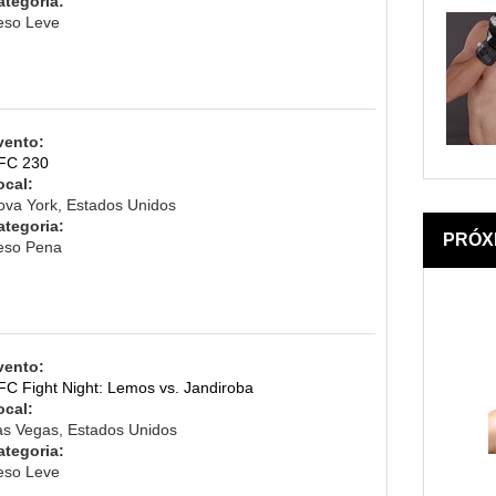
ategoria:
eso Leve
vento:
FC 230
ocal:
ova York, Estados Unidos
ategoria:
PRÓX
eso Pena
vento:
FC Fight Night: Lemos vs. Jandiroba
ocal:
as Vegas, Estados Unidos
ategoria:
eso Leve