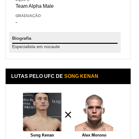
Team Alpha Male
GRADUAÇÃO
-
Biografia
Especialista em nocaute
LUTAS PELO UFC DE
SONG KENAN
Song Kenan
Alex Morono