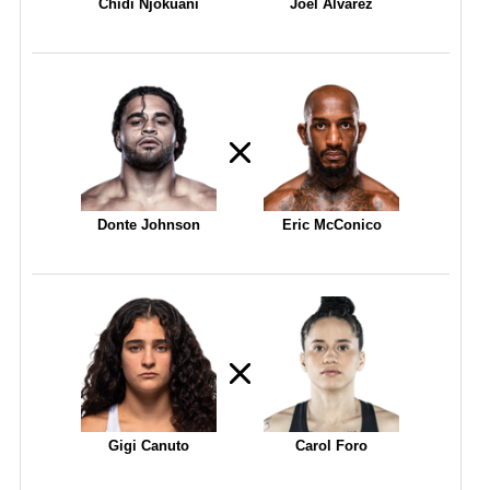
Chidi Njokuani
Joel Alvarez
Donte Johnson
Eric McConico
Gigi Canuto
Carol Foro