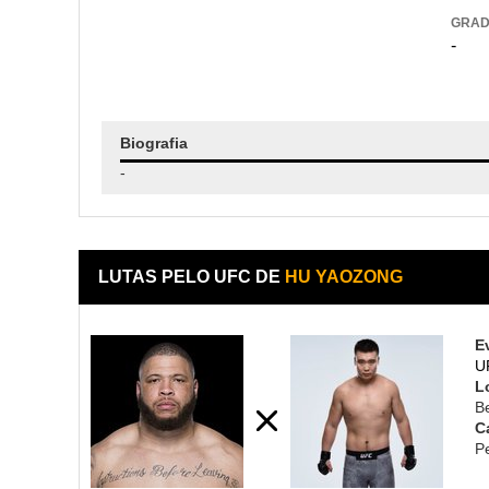
GRA
-
Biografia
-
LUTAS PELO UFC DE
HU YAOZONG
E
U
L
Be
C
P