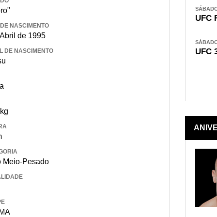
IDO
SÁBADO,
ro"
UFC 
 DE NASCIMENTO
 Abril de 1995
SÁBADO,
UFC 
L DE NASCIMENTO
su
a
 kg
RA
ANIV
m
GORIA
 Meio-Pesado
LIDADE
PE
MMA