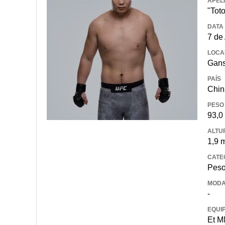
APEL
"Toto
DATA
7 de
LOCA
Gan
PAÍS
Chin
PESO
93,0
ALTU
1,9 
CATE
Peso
MODA
-
EQUI
Et 