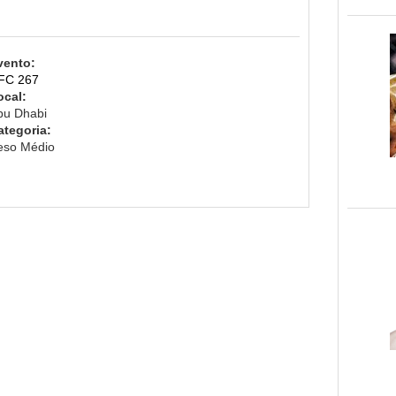
vento:
FC 267
ocal:
bu Dhabi
ategoria:
eso Médio