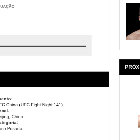
DUAÇÃO
PRÓX
vento:
FC China (UFC Fight Night 141)
ocal:
ijing, China
ategoria:
eso Pesado