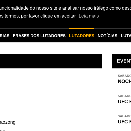
funcionalidade do nosso site e analisar nosso tráfego como des
 termos, por favor clique em aceitar.
Leia mais
RIAS
FRASES DOS LUTADORES
LUTADORES
NOTÍCIAS
LUT
EVEN
SÁBADO,
NOCH
SÁBADO,
UFC 
E
SÁBADO,
UFC 
Yaozong