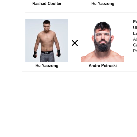
Rashad Coulter
Hu Yaozong
E
U
L
A
C
P
Hu Yaozong
Andre Petroski