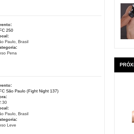
vento:
FC 250
ocal:
o Paulo, Brasil
ategoria:
eso Pena
PRÓX
vento:
FC São Paulo (Fight Night 137)
ora:
2:30
ocal:
o Paulo, Brasil
ategoria:
eso Leve