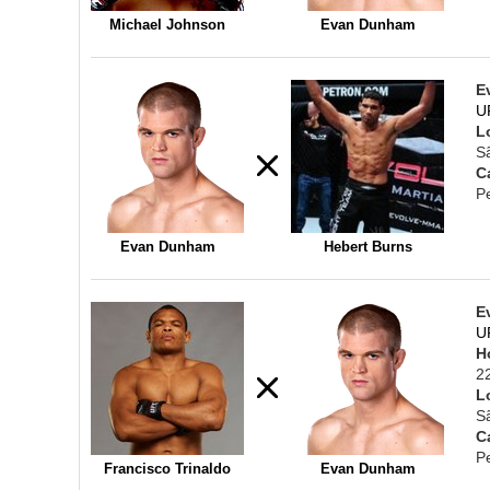
Michael Johnson
Evan Dunham
E
U
L
Sã
C
P
Evan Dunham
Hebert Burns
E
U
H
2
L
Sã
C
P
Francisco Trinaldo
Evan Dunham