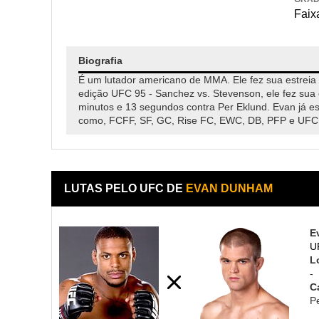
Faixa
Biografia
É um lutador americano de MMA. Ele fez sua estreia
edição UFC 95 - Sanchez vs. Stevenson, ele fez sua 
minutos e 13 segundos contra Per Eklund. Evan já es
como, FCFF, SF, GC, Rise FC, EWC, DB, PFP e UFC
LUTAS PELO UFC DE
EVAN DUNHAM
E
U
L
-
C
P