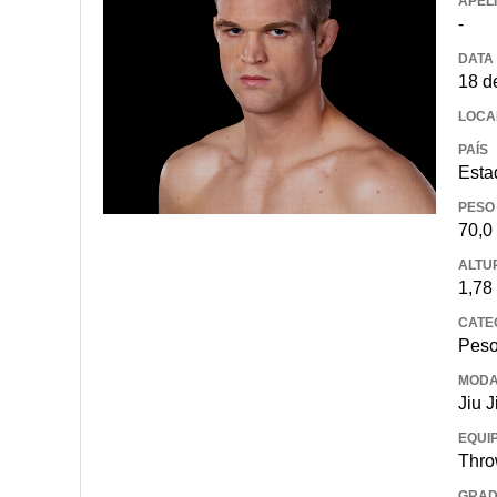
APEL
-
DATA
18 d
LOCA
PAÍS
Esta
PESO
70,0
ALTU
1,78
CATE
Peso
MODA
Jiu J
EQUI
Thro
GRA