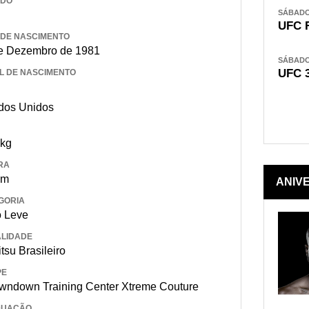
IDO
SÁBADO,
UFC 
 DE NASCIMENTO
e Dezembro de 1981
SÁBADO,
UFC 
L DE NASCIMENTO
dos Unidos
 kg
RA
 m
ANIV
GORIA
 Leve
LIDADE
itsu Brasileiro
PE
wndown Training Center Xtreme Couture
DUAÇÃO