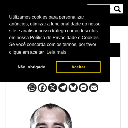
Utilizamos cookies para personalizar
HOME
CATEGORIAS
NOTÍCIAS
MAIS
anúncios, otimizar a funcionalidade do nosso
site e analisar nosso tráfego como descritos
em nossa Política de Privacidade e Cookies.
Se você concorda com os termos, por favor
HOME
/
LUTADORES
/
ERNEST CHAVEZ
clique em aceitar.
Leia mais
Não, obrigado
Aceitar
Ernest Chavez