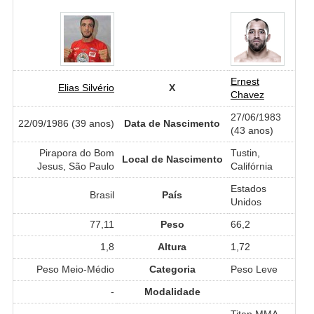
Ernest
Elias Silvério
X
Chavez
27/06/1983
22/09/1986 (39 anos)
Data de Nascimento
(43 anos)
Pirapora do Bom
Tustin,
Local de Nascimento
Jesus, São Paulo
Califórnia
Estados
Brasil
País
Unidos
77,11
Peso
66,2
1,8
Altura
1,72
Peso Meio-Médio
Categoria
Peso Leve
-
Modalidade
Titan MMA