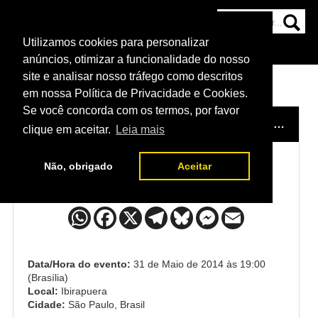
Utilizamos cookies para personalizar
HOME
CATEGORIAS
NOTÍCIAS
MAIS
anúncios, otimizar a funcionalidade do nosso
site e analisar nosso tráfego como descritos
em nossa Política de Privacidade e Cookies.
Se você concorda com os termos, por favor
HOME
/
EVENTO
/
TUF BRASIL 3 FINALE
/
ELIAS 
clique em aceitar.
Leia mais
Não, obrigado
Aceitar
Elias Silvério x Ernest Chavez
Data/Hora do evento:
31 de Maio de 2014 às 19:00
(Brasília)
Local:
Ibirapuera
Cidade:
São Paulo, Brasil