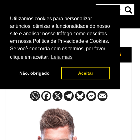
Utilizamos cookies para personalizar
HOME
CATEGORIAS
NOTÍCIAS
MAIS
anúncios, otimizar a funcionalidade do nosso
site e analisar nosso tráfego como descritos
em nossa Política de Privacidade e Cookies.
Se você concorda com os termos, por favor
HOME
/
LUTADORES
/
DRICUS DU PLESSIS
clique em aceitar.
Leia mais
Não, obrigado
Aceitar
Dricus du Plessis