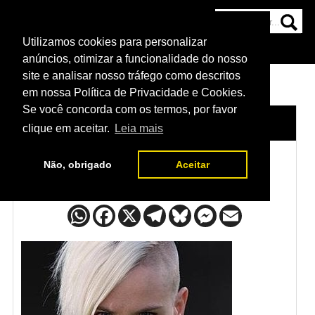
Utilizamos cookies para personalizar
HOME
CATEGORIAS
NOTÍCIAS
MAIS
anúncios, otimizar a funcionalidade do nosso
site e analisar nosso tráfego como descritos
em nossa Política de Privacidade e Cookies.
Se você concorda com os termos, por favor
HOME
/
LUTADORES
/
BEC RAWLINGS
clique em aceitar.
Leia mais
Não, obrigado
Aceitar
Bec Rawlings