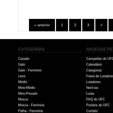
‹‹ anterior
1
2
3
4
CATEGORIAS
NAVEGUE PE
Casado
Campeões do UF
Galo
Calendário
Galo - Feminino
Categorias
Leve
Frase de Lutadore
Médio
Lutadores
Meio-Médio
Notícias
Meio-Pesado
Lutas
Mosca
FAQ do UFC
Mosca - Feminino
Posters do UFC
Palha - Feminino
Contato