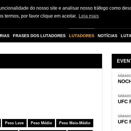
funcionalidade do nosso site e analisar nosso tráfego como des
 termos, por favor clique em aceitar.
Leia mais
RIAS
FRASES DOS LUTADORES
LUTADORES
NOTÍCIAS
LUT
EVEN
SÁBADO,
NOCH
SÁBADO,
UFC 
SÁBADO,
UFC 
Peso Leve
Peso Médio
Peso Meio-Médio