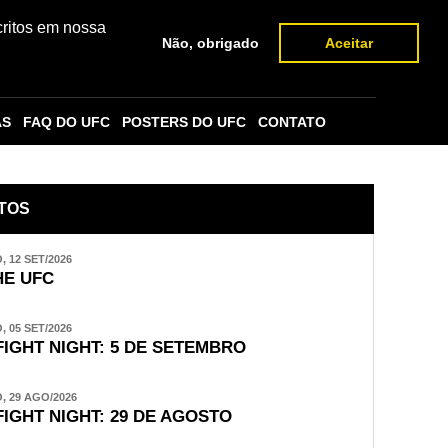
critos em nossa
Não, obrigado
Aceitar
AS
FAQ DO UFC
POSTERS DO UFC
CONTATO
TOS
 12 SET/2026
E UFC
 05 SET/2026
FIGHT NIGHT: 5 DE SETEMBRO
 29 AGO/2026
FIGHT NIGHT: 29 DE AGOSTO