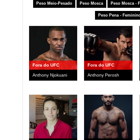
Peso Meio-Pesado
Peso Mosca
Peso Mosca - 
Peso Pena - Feminin
Fora do UFC
Fora do UFC
Anthony Njokuani
Anthony Perosh