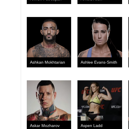
Ashkan Mokhtarian
Ashlee Evans-Smith
Askar Mozharov
Aspen Ladd