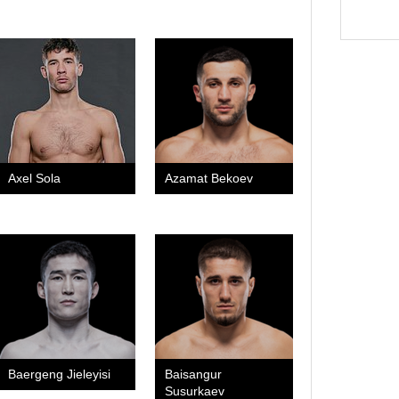
Axel Sola
Azamat Bekoev
Baergeng Jieleyisi
Baisangur
Susurkaev