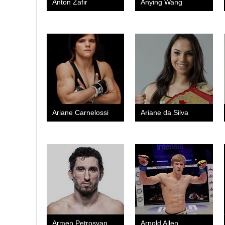
Anton Zafir
Anying Wang
Ariane Carnelossi
Ariane da Silva
Armen Petrosyan
Arnold Allen