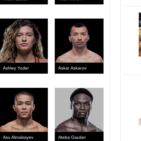
Ashley Yoder
Askar Askarov
Asu Almabayev
Ateba Gautier