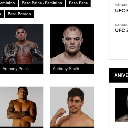
Feminino
Peso Palha - Feminino
Peso Pena
SÁBADO,
UFC 
o
Peso Pesado
SÁBADO,
UFC 
Anthony Pettis
Anthony Smith
ANIV