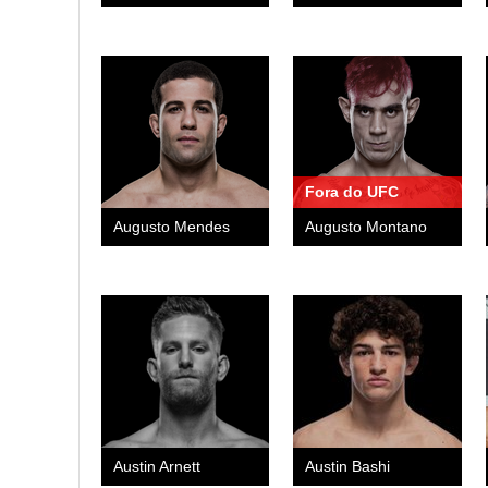
Fora do UFC
Augusto Mendes
Augusto Montano
Austin Arnett
Austin Bashi