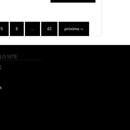
5
6
...
42
próxima ››
LO SITE
C
s