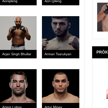
Aoriqileng
Aori Qileng
PRÓX
Arjan Singh Bhullar
Arman Tsarukyan
Artem Lobov
Artur Minev