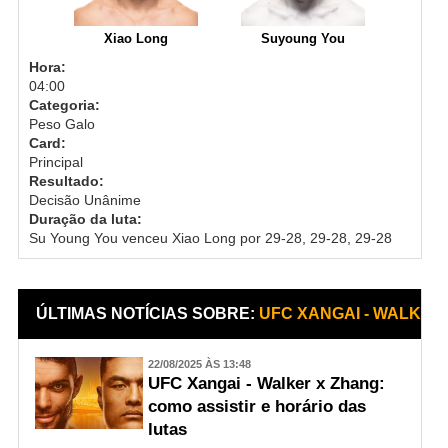
Xiao Long
Suyoung You
Hora:
04:00
Categoria:
Peso Galo
Card:
Principal
Resultado:
Decisão Unânime
Duração da luta:
Su Young You venceu Xiao Long por 29-28, 29-28, 29-28
ÚLTIMAS NOTÍCIAS SOBRE:
UFC XANGAI - WALKER
22/08/2025 ÀS 13:48
UFC Xangai - Walker x Zhang:
como assistir e horário das
lutas