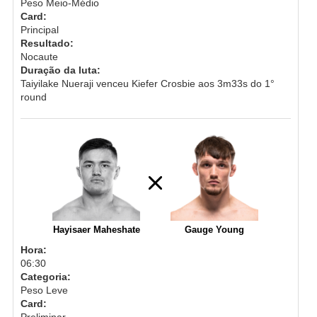
Peso Meio-Médio
Card:
Principal
Resultado:
Nocaute
Duração da luta:
Taiyilake Nueraji venceu Kiefer Crosbie aos 3m33s do 1°
round
Hayisaer Maheshate
Gauge Young
Hora:
06:30
Categoria:
Peso Leve
Card:
Preliminar