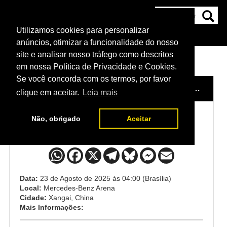
Utilizamos cookies para personalizar
HOME
CATEGORIAS
NOTÍCIAS
MAIS
anúncios, otimizar a funcionalidade do nosso
site e analisar nosso tráfego como descritos
em nossa Política de Privacidade e Cookies.
Se você concorda com os termos, por favor
HOME
/
EVENTO
/
UFC XANGAI - WALKER X ZHANG
clique em aceitar.
Leia mais
Não, obrigado
Aceitar
UFC Xangai - Walker x Zhang
Data:
23 de Agosto de 2025 às 04:00 (Brasília)
Local:
Mercedes-Benz Arena
Cidade:
Xangai, China
Mais Informações: