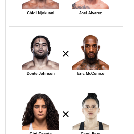
Chidi Njokuani
Joel Alvarez
Donte Johnson
Eric McConico
Gigi Canuto
Carol Foro