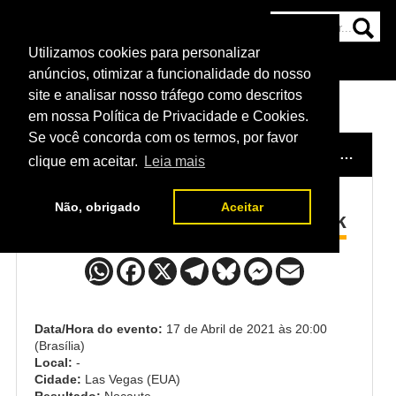
Utilizamos cookies para personalizar
HOME
CATEGORIAS
NOTÍCIAS
MAIS
anúncios, otimizar a funcionalidade do nosso
site e analisar nosso tráfego como descritos
em nossa Política de Privacidade e Cookies.
Se você concorda com os termos, por favor
HOME
/
EVENTO
/
UFC WHITTAKER X GASTELUM
clique em aceitar.
Leia mais
Não, obrigado
Aceitar
Tony Gravely x Anthony Birchak
Data/Hora do evento:
17 de Abril de 2021 às 20:00
(Brasília)
Local:
-
Cidade:
Las Vegas (EUA)
Resultado:
Nocaute