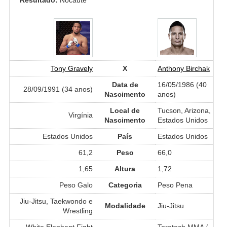
Tony Gravely
X
Anthony Birchak
Data de
16/05/1986 (40
28/09/1991 (34 anos)
Nascimento
anos)
Local de
Tucson, Arizona,
Virgínia
Nascimento
Estados Unidos
Estados Unidos
País
Estados Unidos
61,2
Peso
66,0
1,65
Altura
1,72
Peso Galo
Categoria
Peso Pena
Jiu-Jitsu, Taekwondo e
Modalidade
Jiu-Jitsu
Wrestling
White Elephant Fight
Torotech MMA /