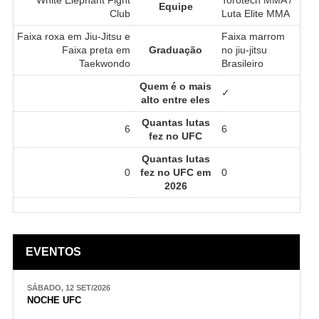
Equipe
Club
Luta Elite MMA
Faixa roxa em Jiu-Jitsu e
Faixa marrom
Faixa preta em
Graduação
no jiu-jitsu
Taekwondo
Brasileiro
Quem é o mais
✓
alto entre eles
Quantas lutas
6
6
fez no UFC
Quantas lutas
0
fez no UFC em
0
2026
EVENTOS
SÁBADO, 12 SET/2026
NOCHE UFC