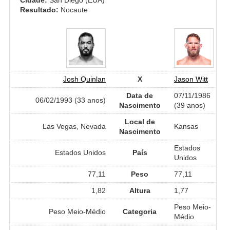
Resultado:
Nocaute
Josh Quinlan
X
Jason Witt
Data de
07/11/1986
06/02/1993 (33 anos)
Nascimento
(39 anos)
Local de
Las Vegas, Nevada
Kansas
Nascimento
Estados
Estados Unidos
País
Unidos
77,11
Peso
77,11
1,82
Altura
1,77
Peso Meio-
Peso Meio-Médio
Categoria
Médio