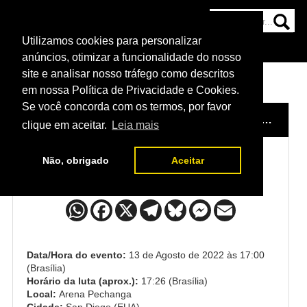
Utilizamos cookies para personalizar
HOME
CATEGORIAS
NOTÍCIAS
MAIS
anúncios, otimizar a funcionalidade do nosso
site e analisar nosso tráfego como descritos
em nossa Política de Privacidade e Cookies.
Se você concorda com os termos, por favor
HOME
/
EVENTO
/
UFC VERA X CRUZ
/
JOSH QUINLAN x JASON WITT
clique em aceitar.
Leia mais
Não, obrigado
Aceitar
Josh Quinlan x Jason Witt
Data/Hora do evento:
13 de Agosto de 2022 às 17:00
(Brasília)
Horário da luta (aprox.):
17:26 (Brasília)
Local:
Arena Pechanga
Cidade:
San Diego (EUA)