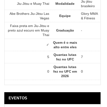
Jiu jitsu
Jiu-Jitsu e Muay Thai
Modalidade
brasileiro
Abe Brothers Jiu-Jitsu Las
Glory MMA
Equipe
Vegas
& Fitness
Faixa preta em Jiu-Jitsu e
preto azul escuro em Muay
Graduação
-
Thai
Quem é o mais
✓
alto entre eles
Quantas lutas
5
7
fez no UFC
Quantas lutas
0
fez no UFC em
0
2026
EVENTOS