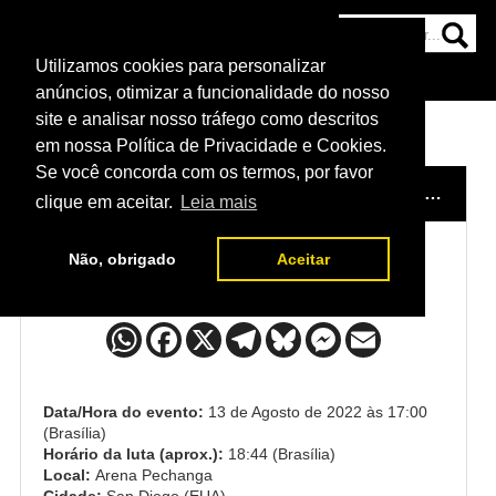
Utilizamos cookies para personalizar
HOME
CATEGORIAS
NOTÍCIAS
MAIS
anúncios, otimizar a funcionalidade do nosso
site e analisar nosso tráfego como descritos
em nossa Política de Privacidade e Cookies.
Se você concorda com os termos, por favor
HOME
/
EVENTO
/
UFC VERA X CRUZ
/
CYNTHIA CALVILLO x NINA NUNES
clique em aceitar.
Leia mais
Não, obrigado
Aceitar
Cynthia Calvillo x Nina Nunes
Data/Hora do evento:
13 de Agosto de 2022 às 17:00
(Brasília)
Horário da luta (aprox.):
18:44 (Brasília)
Local:
Arena Pechanga
Cidade:
San Diego (EUA)