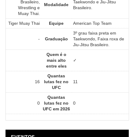
Brasileiro,
Taekwondo e Jiu-Jitsu
Modalidade
Wrestling e
Brasileiro.
Muay Thai.
Tiger Muay Thai
Equipe
American Top Team
3º grau faixa preta em
-
Graduação
Taekwondo, Faixa roxa de
Jiu-Jitsu Brasileiro.
Quem é o
mais alto
✓
entre eles
Quantas
16
lutas fez no
11
UFC
Quantas
0
lutas fez no
0
UFC em 2026