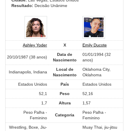
Resultado:
Decisão Unânime
Ashley Yoder
X
Emily Ducote
Data de
01/01/1994 (32
20/10/1987 (38 anos)
Nascimento
anos)
Local de
Oklahoma City,
Indianapolis, Indiana
Nascimento
Oklahoma
Estados Unidos
País
Estados Unidos
52,1
Peso
52,16
1,7
Altura
1,57
Peso Palha -
Peso Palha -
Categoria
Feminino
Feminino
Wrestling, Boxe, Jiu-
Muay Thai, jiu-jitsu