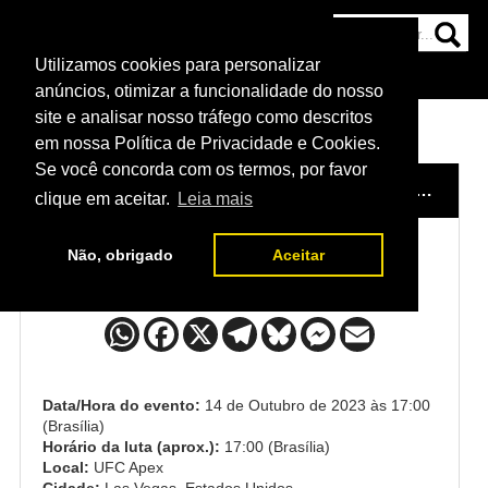
Utilizamos cookies para personalizar
HOME
CATEGORIAS
NOTÍCIAS
MAIS
anúncios, otimizar a funcionalidade do nosso
site e analisar nosso tráfego como descritos
em nossa Política de Privacidade e Cookies.
Se você concorda com os termos, por favor
HOME
/
EVENTO
/
UFC VEGAS 81 - YUSUFF X BARBOZA
clique em aceitar.
Leia mais
Não, obrigado
Aceitar
Ashley Yoder x Emily Ducote
Data/Hora do evento:
14 de Outubro de 2023 às 17:00
(Brasília)
Horário da luta (aprox.):
17:00 (Brasília)
Local:
UFC Apex
Cidade:
Las Vegas, Estados Unidos