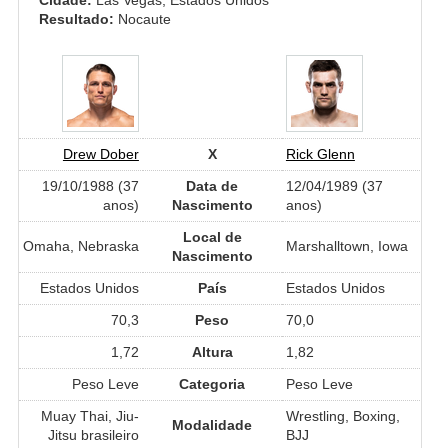
Resultado:
Nocaute
Drew Dober
X
Rick Glenn
19/10/1988 (37
Data de
12/04/1989 (37
anos)
Nascimento
anos)
Local de
Omaha, Nebraska
Marshalltown, Iowa
Nascimento
Estados Unidos
País
Estados Unidos
70,3
Peso
70,0
1,72
Altura
1,82
Peso Leve
Categoria
Peso Leve
Muay Thai, Jiu-
Wrestling, Boxing,
Modalidade
Jitsu brasileiro
BJJ