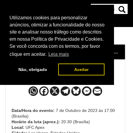
Utilizamos cookies para personalizar
HOME
CATEGORIAS
NOTÍCIAS
MAIS
anúncios, otimizar a funcionalidade do nosso
site e analisar nosso tráfego como descritos
em nossa Política de Privacidade e Cookies.
Se você concorda com os termos, por favor
HOME
/
EVENTO
/
UFC VEGAS 80: DAWSON X GREEN
clique em aceitar.
Leia mais
Não, obrigado
Aceitar
Drew Dober x Rick Glenn
Data/Hora do evento:
7 de Outubro de 2023 às 17:00
(Brasília)
Horário da luta (aprox.):
20:30 (Brasília)
Local:
UFC Apex
Cidade:
Las Vegas, Estados Unidos