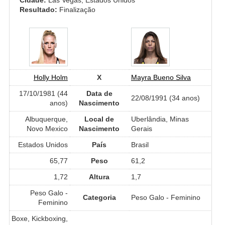
Resultado:
Finalização
Holly Holm
X
Mayra Bueno Silva
17/10/1981 (44
Data de
22/08/1991 (34 anos)
anos)
Nascimento
Albuquerque,
Local de
Uberlândia, Minas
Novo Mexico
Nascimento
Gerais
Estados Unidos
País
Brasil
65,77
Peso
61,2
1,72
Altura
1,7
Peso Galo -
Categoria
Peso Galo - Feminino
Feminino
Boxe, Kickboxing,