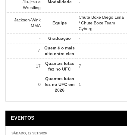
Jiu-jitsu e
Modalidade
-
Wrestling
Chute Boxe Diego Lima
Jackson-Wink
Equipe
/ Chute Boxe Team
MMA
Cyborg
-
Graduação
-
Quem é o mais
✓
alto entre eles
Quantas lutas
17
7
fez no UFC
Quantas lutas
0
fez no UFC em
1
2026
EVENTOS
SÁBADO, 12 SET/2026