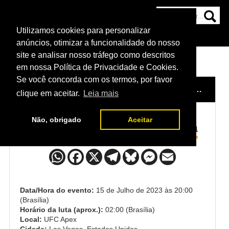
Utilizamos cookies para personalizar
HOME
CATEGORIAS
NOTÍCIAS
MAIS
anúncios, otimizar a funcionalidade do nosso
site e analisar nosso tráfego como descritos
em nossa Política de Privacidade e Cookies.
Se você concorda com os termos, por favor
HOME
/
EVENTO
/
UFC VEGAS 77: HOLLY HOLM X MAYRA SILVA
clique em aceitar.
Leia mais
Não, obrigado
Aceitar
Holly Holm x Mayra Bueno Silva
Data/Hora do evento:
15 de Julho de 2023 às 20:00
(Brasília)
Horário da luta (aprox.):
02:00 (Brasília)
Local:
UFC Apex
Cidade:
Las Vegas, Estados Unidos