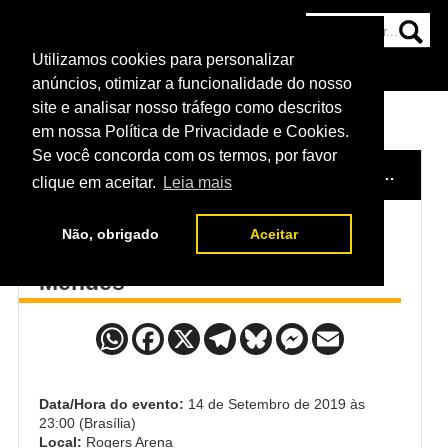
Utilizamos cookies para personalizar
HOME
CATEGORIAS
NOTÍCIAS
MAIS
anúncios, otimizar a funcionalidade do nosso
site e analisar nosso tráfego como descritos
em nossa Política de Privacidade e Cookies.
Se você concorda com os termos, por favor
HOME
/
EVENTO
/
UFC VANCOUVER
/
MARCIN TYBURA x AUGUSTO MENDES
clique em aceitar.
Leia mais
Não, obrigado
Aceitar
Marcin Tybura x Augusto
Mendes
Data/Hora do evento:
14 de Setembro de 2019 às
23:00 (Brasília)
Local:
Rogers Arena