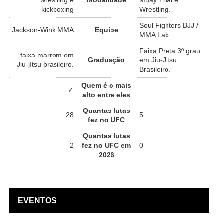
kickboxing
Wrestling.
Soul Fighters BJJ /
Jackson-Wink MMA
Equipe
MMA Lab
Faixa Preta 3º grau
faixa marrom em
Graduação
em Jiu-Jitsu
Jiu-jítsu brasileiro.
Brasileiro.
Quem é o mais
✓
alto entre eles
Quantas lutas
28
5
fez no UFC
Quantas lutas
2
fez no UFC em
0
2026
EVENTOS