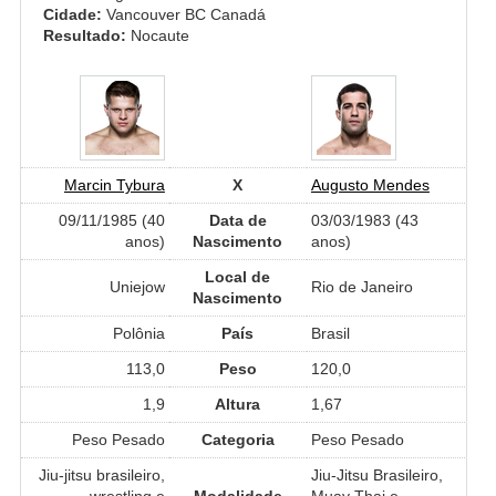
Cidade:
Vancouver BC Canadá
Resultado:
Nocaute
Marcin Tybura
X
Augusto Mendes
09/11/1985 (40
Data de
03/03/1983 (43
anos)
Nascimento
anos)
Local de
Uniejow
Rio de Janeiro
Nascimento
Polônia
País
Brasil
113,0
Peso
120,0
1,9
Altura
1,67
Peso Pesado
Categoria
Peso Pesado
Jiu-jitsu brasileiro,
Jiu-Jitsu Brasileiro,
wrestling e
Modalidade
Muay Thai e