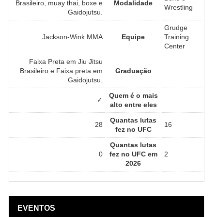
Brasileiro, muay thai, boxe e
Modalidade
Wrestling
Gaidojutsu.
Grudge
Jackson-Wink MMA
Equipe
Training
Center
Faixa Preta em Jiu Jitsu
Brasileiro e Faixa preta em
Graduação
Gaidojutsu.
Quem é o mais
✓
alto entre eles
Quantas lutas
28
16
fez no UFC
Quantas lutas
0
fez no UFC em
2
2026
EVENTOS