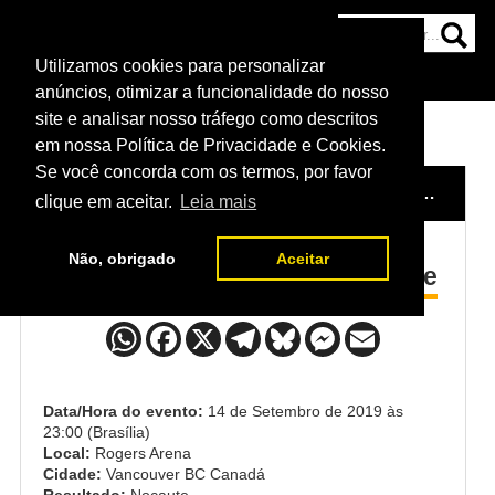
Utilizamos cookies para personalizar
HOME
CATEGORIAS
NOTÍCIAS
MAIS
anúncios, otimizar a funcionalidade do nosso
site e analisar nosso tráfego como descritos
em nossa Política de Privacidade e Cookies.
Se você concorda com os termos, por favor
HOME
/
EVENTO
/
UFC VANCOUVER
/
DONALD CERRONE x JUSTIN GAETHJE
clique em aceitar.
Leia mais
Não, obrigado
Aceitar
Donald Cerrone x Justin Gaethje
Data/Hora do evento:
14 de Setembro de 2019 às
23:00 (Brasília)
Local:
Rogers Arena
Cidade:
Vancouver BC Canadá
Resultado:
Nocaute