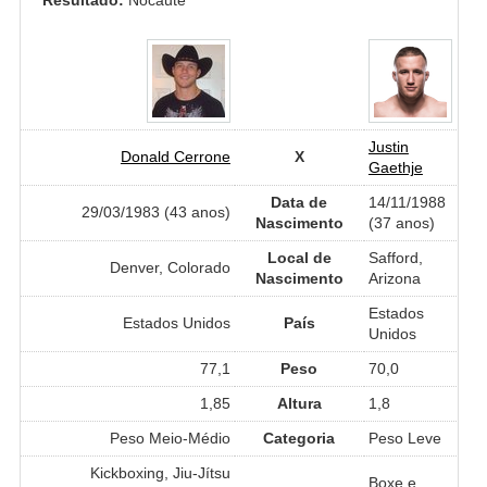
Justin
Donald Cerrone
X
Gaethje
Data de
14/11/1988
29/03/1983 (43 anos)
Nascimento
(37 anos)
Local de
Safford,
Denver, Colorado
Nascimento
Arizona
Estados
Estados Unidos
País
Unidos
77,1
Peso
70,0
1,85
Altura
1,8
Peso Meio-Médio
Categoria
Peso Leve
Kickboxing, Jiu-Jítsu
Boxe e