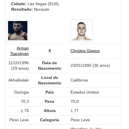
Cidade:
Las Vegas (EUA)
Resultado:
Nocaute
Arman
X
Christos Giagos
Tsarukyan
11/10/1996
Data de
23/01/1990 (36 anos)
(29 anos)
Nascimento
Local de
Akhalkalaki
Califórnia
Nascimento
Geórgia
País
Estados Unidos
70,3
Peso
70,0
1,75
Altura
1,77
Peso Leve
Categoria
Peso Leve
Wrestling, jiu-jitsu,