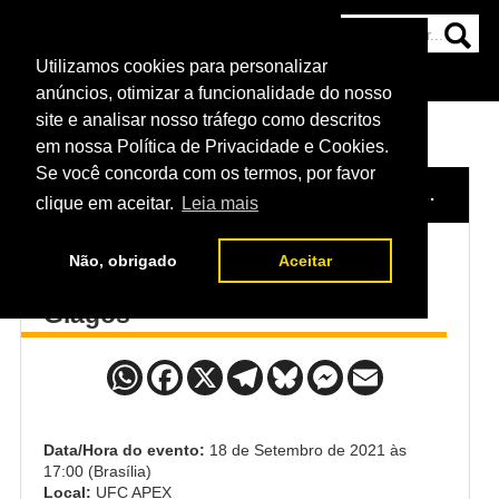
Utilizamos cookies para personalizar
HOME
CATEGORIAS
NOTÍCIAS
MAIS
anúncios, otimizar a funcionalidade do nosso
site e analisar nosso tráfego como descritos
em nossa Política de Privacidade e Cookies.
Se você concorda com os termos, por favor
HOME
/
EVENTO
/
UFC SMITH X SPANN
/
ARMAN T
clique em aceitar.
Leia mais
Não, obrigado
Aceitar
Arman Tsarukyan x Christos
Giagos
Data/Hora do evento:
18 de Setembro de 2021 às
17:00 (Brasília)
Local:
UFC APEX