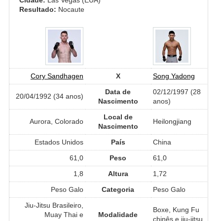
Resultado:
Nocaute
Cory Sandhagen
X
Song Yadong
Data de
02/12/1997 (28
20/04/1992 (34 anos)
Nascimento
anos)
Local de
Aurora, Colorado
Heilongjiang
Nascimento
Estados Unidos
País
China
61,0
Peso
61,0
1,8
Altura
1,72
Peso Galo
Categoria
Peso Galo
Jiu-Jitsu Brasileiro,
Boxe, Kung Fu
Muay Thai e
Modalidade
chinês e jiu-jitsu