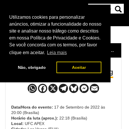
Utilizamos cookies para personalizar
HOME
CATEGORIAS
NOTÍCIAS
MAIS
anúncios, otimizar a funcionalidade do nosso
site e analisar nosso tráfego como descritos
em nossa Política de Privacidade e Cookies.
Se você concorda com os termos, por favor
HOME
/
EVENTO
/
UFC SANDHAGEN X YADONG
/
clique em aceitar.
Leia mais
Não, obrigado
Aceitar
Cory Sandhagen x Song Yadong
Data/Hora do evento:
17 de Setembro de 2022 às
20:00 (Brasília)
Horário da luta (aprox.):
22:18 (Brasília)
Local:
UFC APEX
Cidade:
Las Vegas (EUA)