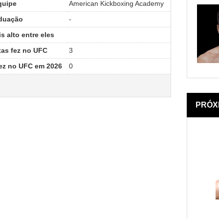
quipe
American Kickboxing Academy
duação
-
 alto entre eles
tas fez no UFC
3
fez no UFC em 2026
0
PRÓX