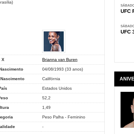
asília)
SÁBADO,
UFC 
SÁBADO,
UFC 
X
Brianna van Buren
 Nascimento
04/08/1993 (33 anos)
 Nascimento
Califórnia
ANIV
País
Estados Unidos
Peso
52,2
ltura
1,49
egoria
Peso Palha - Feminino
alidade
-