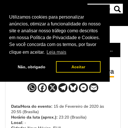
Utilizamos cookies para personalizar
HOME
CATEGORIAS
NOTÍCIAS
MAIS
anúncios, otimizar a funcionalidade do nosso
site e analisar nosso tráfego como descritos
em nossa Política de Privacidade e Cookies.
Se você concorda com os termos, por favor
HOME
/
EVENTO
/
UFC RIO RANCHO
/
MARK DE LA ROSA x RAULIAN PAIVA
clique em aceitar.
Leia mais
Não, obrigado
Aceitar
Mark De La Rosa x Raulian Paiva
Data/Hora do evento:
15 de Fevereiro de 2020 às
20:55 (Brasília)
Horário da luta (aprox.):
23:20 (Brasília)
Local:
-
Cidade:
Novo México, EUA