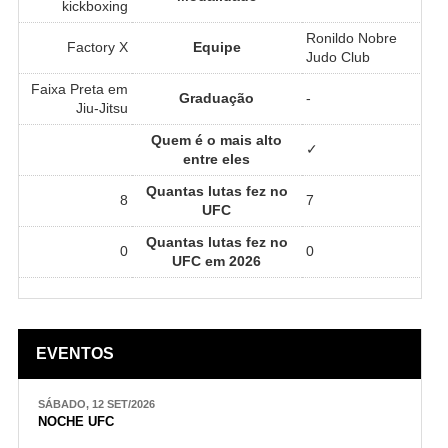
kickboxing
Ronildo Nobre
Factory X
Equipe
Judo Club
Faixa Preta em
Graduação
-
Jiu-Jitsu
Quem é o mais alto
✓
entre eles
Quantas lutas fez no
8
7
UFC
Quantas lutas fez no
0
0
UFC em 2026
EVENTOS
SÁBADO, 12 SET/2026
NOCHE UFC