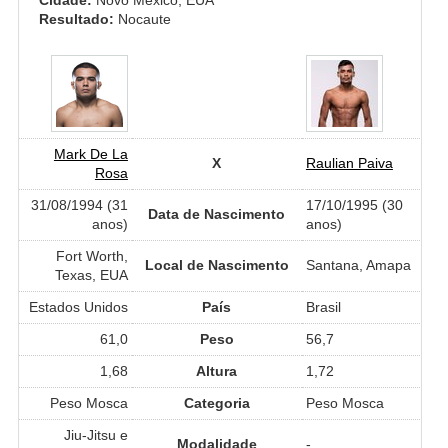
Resultado:
Nocaute
Mark De La
X
Raulian Paiva
Rosa
31/08/1994 (31
17/10/1995 (30
Data de Nascimento
anos)
anos)
Fort Worth,
Local de Nascimento
Santana, Amapa
Texas, EUA
Estados Unidos
País
Brasil
61,0
Peso
56,7
1,68
Altura
1,72
Peso Mosca
Categoria
Peso Mosca
Jiu-Jitsu e
Modalidade
-