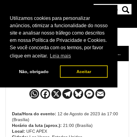
Utilizamos cookies para personalizar
HOME
CATEGORIAS
NOTÍCIAS
MAIS
anúncios, otimizar a funcionalidade do nosso
site e analisar nosso tráfego como descritos
em nossa Política de Privacidade e Cookies.
Se você concorda com os termos, por favor
HOME
/
EVENTO
/
UFC: RAFAEL DOS ANJOS X VICENTE LUQUE
clique em aceitar.
Leia mais
Não, obrigado
Aceitar
AJ Dobson x Tafon Nchukwi
Data/Hora do evento:
12 de Agosto de 2023 às 17:00
(Brasília)
Horário da luta (aprox.):
21:00 (Brasília)
Local:
UFC APEX
Cidade:
Las Vegas, Estados Unidos