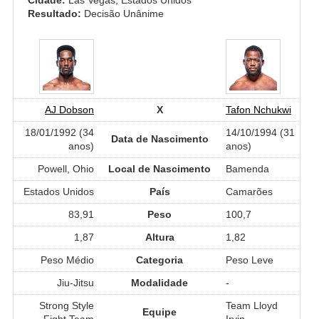
Resultado:
Decisão Unânime
AJ Dobson
X
Tafon Nchukwi
18/01/1992 (34
14/10/1994 (31
Data de Nascimento
anos)
anos)
Powell, Ohio
Local de Nascimento
Bamenda
Estados Unidos
País
Camarões
83,91
Peso
100,7
1,87
Altura
1,82
Peso Médio
Categoria
Peso Leve
Jiu-Jitsu
Modalidade
-
Strong Style
Team Lloyd
Equipe
Fight Team
Irvin