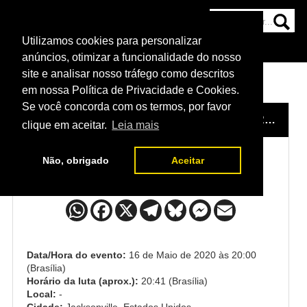
Utilizamos cookies para personalizar
HOME
CATEGORIAS
NOTÍCIAS
MAIS
anúncios, otimizar a funcionalidade do nosso
site e analisar nosso tráfego como descritos
em nossa Política de Privacidade e Cookies.
Se você concorda com os termos, por favor
HOME
/
EVENTO
/
UFC: OVEREEM X HARRIS
/
MIK
clique em aceitar.
Leia mais
Não, obrigado
Aceitar
Mike Davis x Giga Chikadze
Data/Hora do evento:
16 de Maio de 2020 às 20:00
(Brasília)
Horário da luta (aprox.):
20:41 (Brasília)
Local:
-
Cidade:
Jacksonville, Estados Unidos