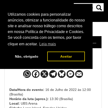
Utilizamos cookies para personalizar
HOME
CATEGORIAS
NOTÍCIAS
MAIS
anúncios, otimizar a funcionalidade do nosso
site e analisar nosso tráfego como descritos
em nossa Política de Privacidade e Cookies.
Se você concorda com os termos, por favor
HOME
/
EVENTO
/
UFC ORTEGA X RODRÍGUEZ
/
H
clique em aceitar.
Leia mais
Não, obrigado
Aceitar
Herbert Burns x Bill Algeo
Data/Hora do evento:
16 de Julho de 2022 às 12:00
(Brasília)
Horário da luta (aprox.):
13:30 (Brasília)
Local:
UBS Arena
Cidade:
Long Island, Estados Unidos