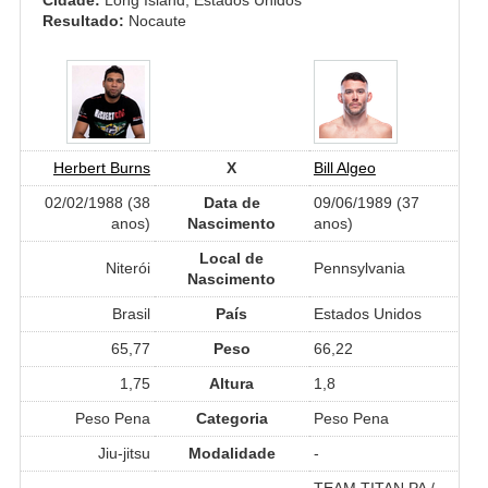
Resultado:
Nocaute
Herbert Burns
X
Bill Algeo
02/02/1988 (38
Data de
09/06/1989 (37
anos)
Nascimento
anos)
Local de
Niterói
Pennsylvania
Nascimento
Brasil
País
Estados Unidos
65,77
Peso
66,22
1,75
Altura
1,8
Peso Pena
Categoria
Peso Pena
Jiu-jitsu
Modalidade
-
TEAM TITAN PA /