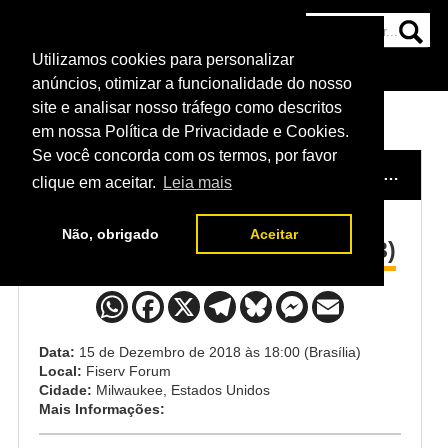
Utilizamos cookies para personalizar
HOME
CATEGORIAS
NOTÍCIAS
MAIS
anúncios, otimizar a funcionalidade do nosso
site e analisar nosso tráfego como descritos
em nossa Política de Privacidade e Cookies.
Se você concorda com os termos, por favor
HOME
/
EVENTO
/
UFC MILWAUKEE (FIGHT NIGHT 143)
clique em aceitar.
Leia mais
Não, obrigado
Aceitar
UFC Milwaukee (Fight Night 143)
Data:
15 de Dezembro de 2018 às 18:00 (Brasília)
Local:
Fiserv Forum
Cidade:
Milwaukee, Estados Unidos
Mais Informações: