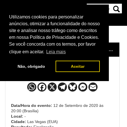
Utilizamos cookies para personalizar
HOME
CATEGORIAS
NOTÍCIAS
MAIS
anúncios, otimizar a funcionalidade do nosso
site e analisar nosso tráfego como descritos
em nossa Política de Privacidade e Cookies.
Se você concorda com os termos, por favor
HOME
/
EVENTO
/
UFC: MICHELLE WATERSON X ANGELA HILL
clique em aceitar.
Leia mais
Não, obrigado
Aceitar
Sabina Mazo x Justine Kish
Data/Hora do evento:
12 de Setembro de 2020 às
20:00 (Brasília)
Local:
-
Cidade:
Las Vegas (EUA)
Resultado:
Finalização