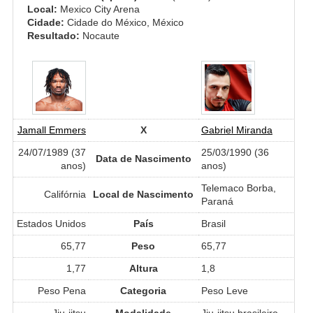
Local:
Mexico City Arena
Cidade:
Cidade do México, México
Resultado:
Nocaute
Jamall Emmers
X
Gabriel Miranda
24/07/1989 (37
25/03/1990 (36
Data de Nascimento
anos)
anos)
Telemaco Borba,
Califórnia
Local de Nascimento
Paraná
Estados Unidos
País
Brasil
65,77
Peso
65,77
1,77
Altura
1,8
Peso Pena
Categoria
Peso Leve
Jiu-jitsu
Modalidade
Jiu-jitsu brasileiro