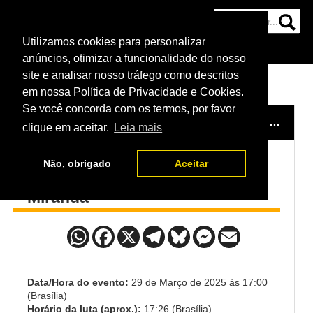
Utilizamos cookies para personalizar
HOME
CATEGORIAS
NOTÍCIAS
MAIS
anúncios, otimizar a funcionalidade do nosso
site e analisar nosso tráfego como descritos
em nossa Política de Privacidade e Cookies.
Se você concorda com os termos, por favor
HOME
/
EVENTO
/
UFC MÉXICO - MORENO X ERCEG
clique em aceitar.
Leia mais
Não, obrigado
Aceitar
Jamall Emmers x Gabriel
Miranda
Data/Hora do evento:
29 de Março de 2025 às 17:00
(Brasília)
Horário da luta (aprox.):
17:26 (Brasília)