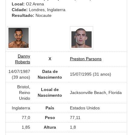
Local:
O2 Arena
Cidade:
Londres, Inglaterra
Resultado:
Nocaute
Danny
X
Preston Parsons
Roberts
14/07/1987
Data de
15/07/1995 (31 anos)
(39 anos)
Nascimento
Bristol,
Local de
Reino
Jacksonville Beach, Florida
Nascimento
Unido
Inglaterra
País
Estados Unidos
77,0
Peso
77,11
1,85
Altura
1,8