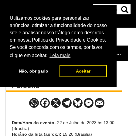
Utilizamos cookies para personalizar
HOME
CATEGORIAS
NOTÍCIAS
MAIS
anúncios, otimizar a funcionalidade do nosso
site e analisar nosso tráfego como descritos
em nossa Política de Privacidade e Cookies.
Se você concorda com os termos, por favor
HOME
/
EVENTO
/
UFC LONDRES: ASPINALL X TYBURA
clique em aceitar.
Leia mais
Não, obrigado
Aceitar
Danny Roberts x Preston
Parsons
Data/Hora do evento:
22 de Julho de 2023 às 13:00
(Brasília)
Horário da luta (aprox.):
15:20 (Brasília)