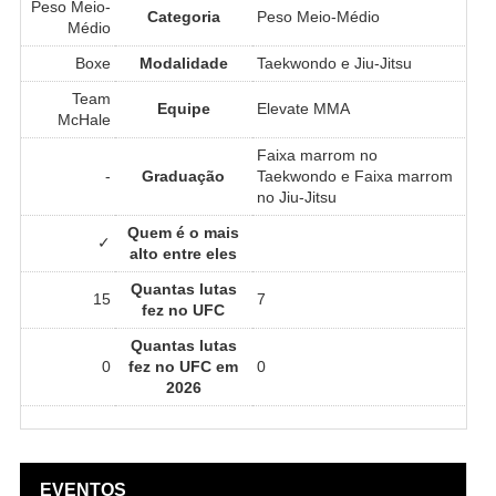
Peso Meio-
Categoria
Peso Meio-Médio
Médio
Boxe
Modalidade
Taekwondo e Jiu-Jitsu
Team
Equipe
Elevate MMA
McHale
Faixa marrom no
-
Graduação
Taekwondo e Faixa marrom
no Jiu-Jitsu
Quem é o mais
✓
alto entre eles
Quantas lutas
15
7
fez no UFC
Quantas lutas
0
fez no UFC em
0
2026
EVENTOS