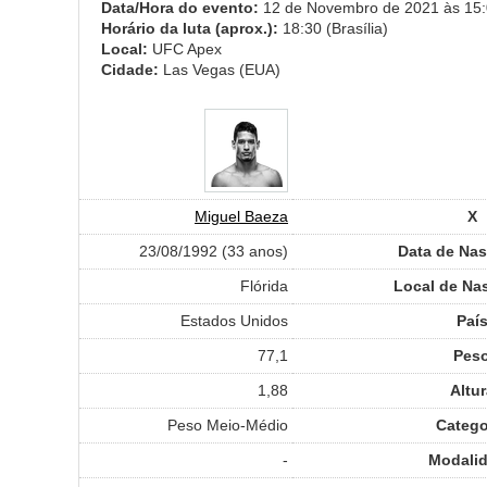
Data/Hora do evento:
12 de Novembro de 2021 às 15:0
Horário da luta (aprox.):
18:30 (Brasília)
Local:
UFC Apex
Cidade:
Las Vegas (EUA)
Miguel Baeza
X
23/08/1992 (33 anos)
Data de Na
Flórida
Local de Na
Estados Unidos
Paí
77,1
Pes
1,88
Altur
Peso Meio-Médio
Catego
-
Modali