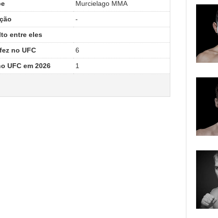
pe
Murcielago MMA
ção
-
to entre eles
 fez no UFC
6
 no UFC em 2026
1