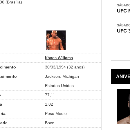
0 (Brasília)
SÁBADO,
UFC 
SÁBADO,
UFC 
Khaos Williams
scimento
30/03/1994 (32 anos)
scimento
Jackson, Michigan
ANIV
s
Estados Unidos
o
77,11
a
1,82
ria
Peso Médio
dade
Boxe