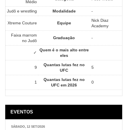
Médio
Judô e wrestling
Modalidade
-
Nick Diaz
Xtreme Couture
Equipe
Academy
Faixa marrom
Graduação
-
no Judô
Quem é o mais alto entre
✓
eles
Quantas lutas fez no
9
5
UFC
Quantas lutas fez no
1
0
UFC em 2026
EVENTOS
SÁBADO, 12 SET/2026