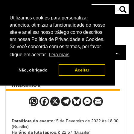
Utilizamos cookies para personalizar
HOME
CATEGORIAS
NOTÍCIAS
MAIS
anúncios, otimizar a funcionalidade do nosso
site e analisar nosso tráfego como descritos
em nossa Política de Privacidade e Cookies.
Se você concorda com os termos, por favor
HOME
/
EVENTO
/
UFC HERMANSSON X STRICKLAND
clique em aceitar.
Leia mais
Não, obrigado
Aceitar
Punahele Soriano x Nick
Maximov
Data/Hora do evento:
5 de Fevereiro de 2022 às 18:00
(Brasília)
Horário da luta (aprox.):
22:57 (Brasília)