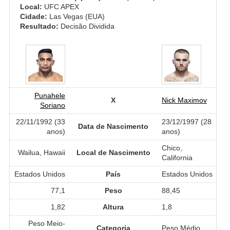
Local:
UFC APEX
Cidade:
Las Vegas (EUA)
Resultado:
Decisão Dividida
Punahele
X
Nick Maximov
Soriano
22/11/1992 (33
23/12/1997 (28
Data de Nascimento
anos)
anos)
Chico,
Wailua, Hawaii
Local de Nascimento
California
Estados Unidos
País
Estados Unidos
77,1
Peso
88,45
1,82
Altura
1,8
Peso Meio-
Categoria
Peso Médio