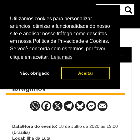
Utilizamos cookies para personalizar
HOME
CATEGORIAS
NOTÍCIAS
MAIS
anúncios, otimizar a funcionalidade do nosso
site e analisar nosso tráfego como descritos
em nossa Política de Privacidade e Cookies.
Se você concorda com os termos, por favor
HOME
/
EVENTO
/
UFC: FIGUEIREDO X BENAVIDEZ 2
clique em aceitar.
Leia mais
Não, obrigado
Aceitar
Roman Dolidze x Khadis
Ibragimov
Data/Hora do evento:
18 de Julho de 2020 às 19:00
(Brasília)
Local:
Ilha da Luta