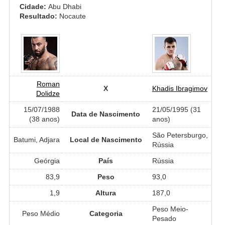
Cidade:
Abu Dhabi
Resultado:
Nocaute
Roman
X
Khadis Ibragimov
Dolidze
15/07/1988
21/05/1995 (31
Data de Nascimento
(38 anos)
anos)
São Petersburgo,
Batumi, Adjara
Local de Nascimento
Rússia
Geórgia
País
Rússia
83,9
Peso
93,0
1,9
Altura
187,0
Peso Meio-
Peso Médio
Categoria
Pesado